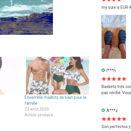
Note
4
my size is EUR 4
sur 5
I***n
Note
5
sur
Baskets très cool
5
pas vérifié. Vou
Ensemble maillots de bain pour la
famille
23 août 2020
A***z
Article similaire
Note
5
sur
Son perfectos y 
5