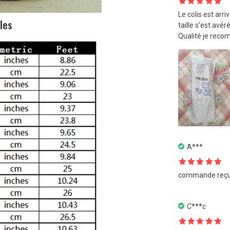
Note
5
sur
Le colis est arri
5
les
taille s’est avé
Qualité je reco
A***
Note
5
sur
commande reçue.
5
C***c