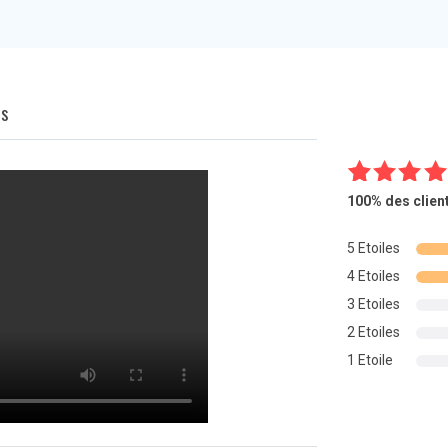
Q
s
12
Noté
4.9
100%
des clien
sur 5
basé s
5 Etoiles
notation
4 Etoiles
client
3 Etoiles
2 Etoiles
1 Etoile