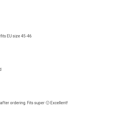
 fits EU size 45-46
d
after ordering. Fits super 🙂 Excellent!