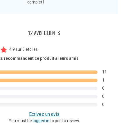
complet !
12 AVIS CLIENTS
4,9
sur
5 étoiles
2
ts recommandent ce produit a leurs amis
ur
11
s
1
0
0
0
Ecrivez un avis
You must be
logged in
to post a review.