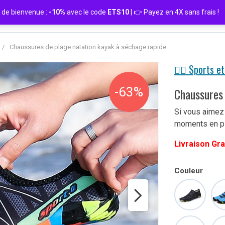
de bienvenue :
-10%
avec le code
ETS10
| 👉 Payez en 4X sans frais
/
Chaussures de plage natation kayak à séchage rapide
🏋️‍♀️ Sports et
-63%
Chaussures 
Si vous aimez 
moments en pl
Livraison Gra
Couleur