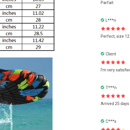
Note
5
sur
Parfait
5
L***n
Note
5
sur
Perfect, size 12
5
Client
Note
5
sur
I’m very satisfie
5
T***n
Note
5
sur
Arrived 25 days 
5
C***s