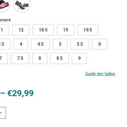
ussure
11
12
18.5
19
19.5
.5
4
4.5
5
5.5
6
7
7.5
8
8.5
9
Guide des tailles
–
€
29,99