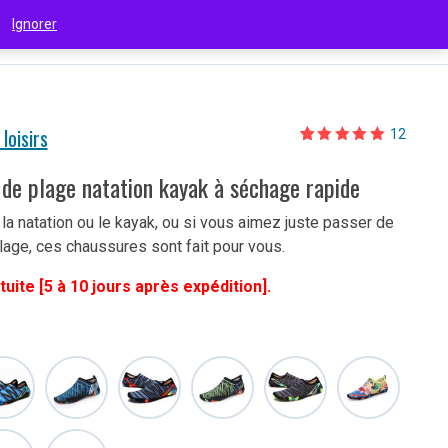
 !
Ignorer
€
(EUR)
 loisirs
12
Noté
12
4.92
sur 5 basé
sur
de plage natation kayak à séchage rapide
notations
client
la natation ou le kayak, ou si vous aimez juste passer de
age, ces chaussures sont fait pour vous.
tuite [5 à 10 jours après expédition].