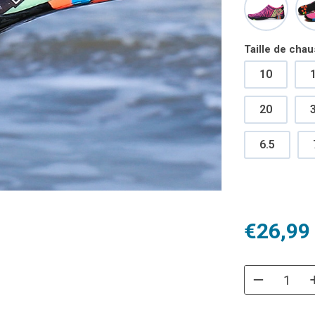
Taille de cha
10
20
3
6.5
Plage
€
26,99
de
prix :
€26,99