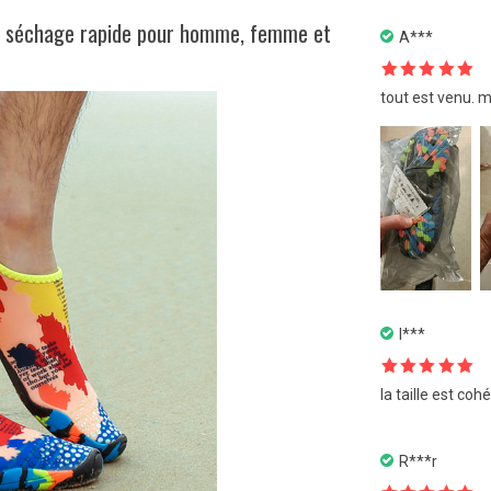
 à séchage rapide pour homme, femme et
A***
Note
5
sur
tout est venu. 
5
I***
Note
5
sur
la taille est coh
5
R***r