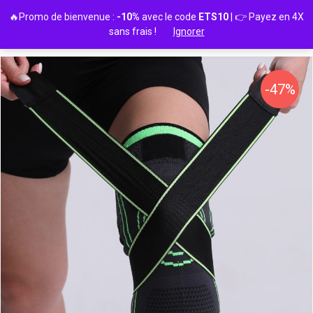
Passer
🔥Promo de bienvenue :
-10%
avec le code
ETS10
| 👉 Payez en 4X
au
sans frais !
Ignorer
contenu
-47%