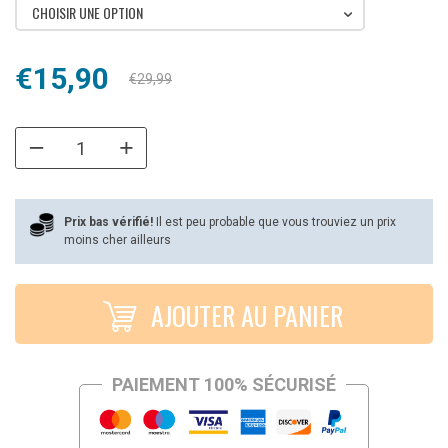
CHOISIR UNE OPTION
Le
Le
€
15,90
€
29,99
prix
prix
initial
actuel
était :
est :
€29,99.
€15,90.
Prix bas vérifié!
Il est peu probable que vous trouviez un prix
moins cher ailleurs
AJOUTER AU PANIER
PAIEMENT 100% SÉCURISÉ