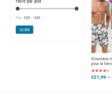
Filtre par prix
Prix
Prix
Prix :
€20
—
€40
min
max
FILTRER
Ensemble ma
pour la fami
Note
4.5
Plage
€
21,99
–
sur 5
de
prix :
€21,99
à
€31,99