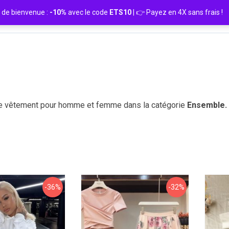
de bienvenue :
-10%
avec le code
ETS10
| 👉 Payez en 4X sans frais
e vêtement pour homme et femme dans la catégorie
Ensemble.
-36%
-32%