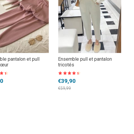
le pantalon et pull
Ensemble pull et pantalon
cœur
tricotés
Note
4.5
Le
Le
90
€
39,90
sur 5
prix
prix
€
59,99
l
initial
actuel
:
était :
est :
9.
0.
€59,99.
€39,90.