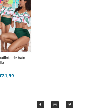
illots de bain
lle
€
31,99