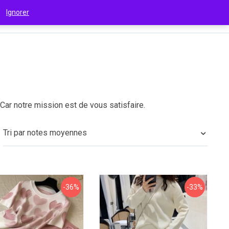
 !
Ignorer
€
(EUR)
Car notre mission est de vous satisfaire.
Tri par notes moyennes
-36%
-33%