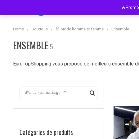
Passer
🔥Promo 
au
contenu
Home
/
Boutique
/
👚 Mode homme et femme
/
Ensemble
ENSEMBLE
5
EuroTopShopping vous propose de meilleurs ensemble d
Catégories de produits