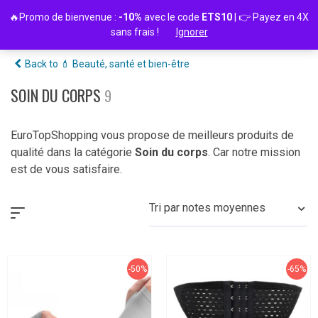
Passer
🔥Promo de bienvenue :
-10%
avec le code
ETS10
| 👉 Payez en 4X
au
sans frais !
Ignorer
contenu
Back to 💄 Beauté, santé et bien-être
SOIN DU CORPS
9
EuroTopShopping vous propose de meilleurs produits de
qualité dans la catégorie
Soin du corps
. Car notre mission
est de vous satisfaire.
Tri par notes moyennes
-50%
-65%