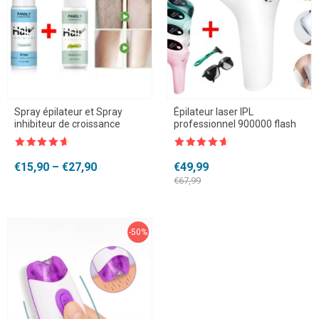
Spray épilateur et Spray
Épilateur laser IPL
inhibiteur de croissance
professionnel 900000 flash
Note
4.5
Note
4.5
sur 5
sur 5
Plage
Le
Le
€
15,90
–
€
27,90
€
49,99
de
prix
prix
€
67,99
prix :
initial
actuel
€15,90
était :
est :
à
€67,99.
€49,99.
€27,90
-50%