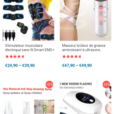
Stimulateur musculaire
Masseur brûleur de graisse
électrique sans fil Smart EMS+
amincissant à ultrasons
infrarouge
Note
4.5
Note
4.5
sur 5
sur 5
Plage
Plage
€
24,90
–
€
39,90
€
47,90
–
€
49,90
de
de
prix :
prix :
€24,90
€47,90
à
à
-42%
-26%
€39,90
€49,90