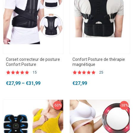
Corset correcteur de posture
Confort Posture de thérapie
Confort Posture
magnétique
15
25
Noté
15
4.87
Noté
25
4.84
sur 5 basé
sur 5
Plage
€
27,99
–
€
31,99
€
27,99
sur
basé sur
de
notations
notations
client
client
prix :
€27,99
à
-50%
-38%
€31,99