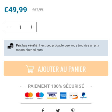
Le
Le
€
49,99
€
67,99
prix
prix
initial
actuel
était :
est :
€67,99.
€49,99.
Prix bas vérifié!
Il est peu probable que vous trouviez un prix
moins cher ailleurs
AJOUTER AU PANIER
PAIEMENT 100% SÉCURISÉ