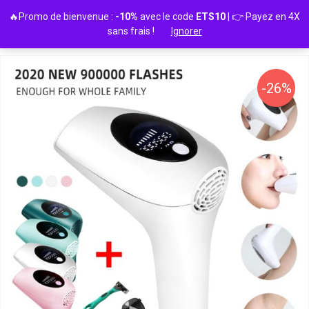
Passer
🔥Promo de bienvenue :
-10%
avec le code
ETS10
| 👉 Payez en 4X
au
sans frais !
Ignorer
contenu
-26%