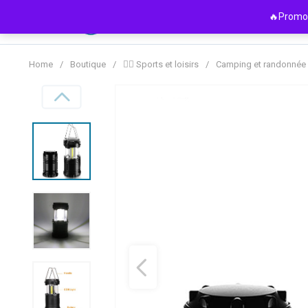
Passer
🔥Promo 
au
contenu
Home
/
Boutique
/
🏋️‍♀️ Sports et loisirs
/
Camping et randonnée