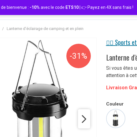
de bienvenue :
-10%
avec le code
ETS10
| 👉 Payez en 4X sans frais
/
Lanterne d’éclairage de camping et en plein
🏋️‍♀️ Sports et
-31%
Lanterne d’
Si vous êtes u
attention à ce
Livraison Gra
Couleur