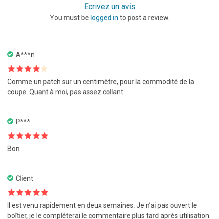
Ecrivez un avis
You must be
logged in
to post a review.
A***n
Note
4
Comme un patch sur un centimètre, pour la commodité de la
sur 5
coupe. Quant à moi, pas assez collant.
P***
Note
5
sur
Bon
5
Client
Note
5
sur
Il est venu rapidement en deux semaines. Je n’ai pas ouvert le
5
boîtier, je le compléterai le commentaire plus tard après utilisation.