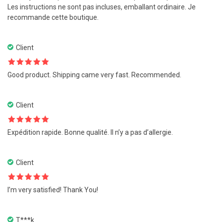
Les instructions ne sont pas incluses, emballant ordinaire. Je
recommande cette boutique.
Client
Note
5
sur
Good product. Shipping came very fast. Recommended.
5
Client
Note
5
sur
Expédition rapide. Bonne qualité. Il n’y a pas d’allergie.
5
Client
Note
5
sur
I’m very satisfied! Thank You!
5
T***k