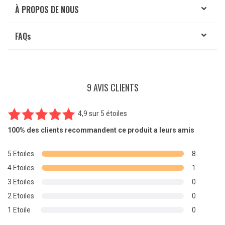
À PROPOS DE NOUS
FAQ
s
9 AVIS CLIENTS
4,9
sur
5 étoiles
9
Noté
4.89
100%
des clients recommandent ce produit a leurs amis
sur 5
basé sur
5 Etoiles
8
notations
4 Etoiles
1
client
3 Etoiles
0
2 Etoiles
0
1 Etoile
0