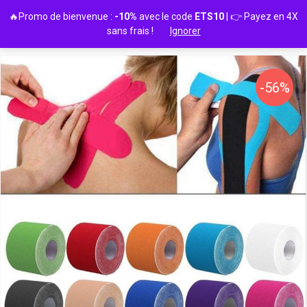
Passer
🔥Promo de bienvenue :
-10%
avec le code
ETS10
| 👉 Payez en 4X
au
sans frais !
Ignorer
contenu
-56%