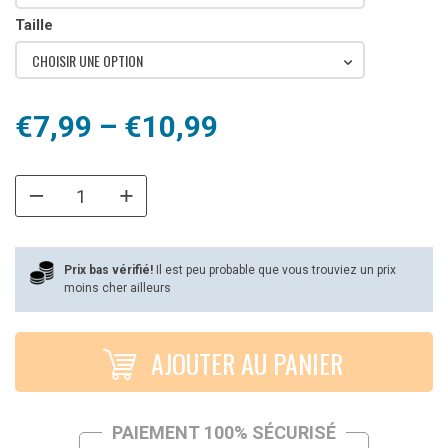
Taille
CHOISIR UNE OPTION
Plage
€
7,99
–
€
10,99
de
prix :
€7,99
à
Prix bas vérifié!
Il est peu probable que vous trouviez un prix
moins cher ailleurs
€10,99
AJOUTER AU PANIER
PAIEMENT 100% SÉCURISÉ