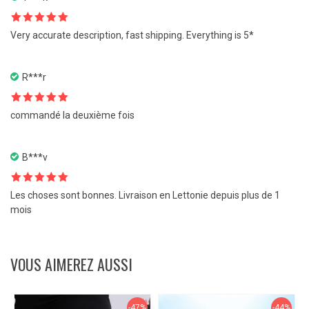
Note
5
sur
Very accurate description, fast shipping. Everything is 5*
5
R***r
Note
5
sur
commandé la deuxième fois
5
B***v
Note
5
sur
Les choses sont bonnes. Livraison en Lettonie depuis plus de 1
5
mois
VOUS AIMEREZ AUSSI
-47%
-44%