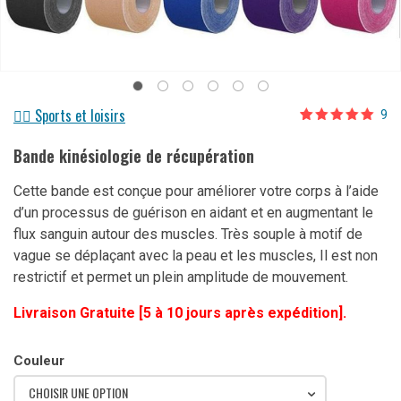
🏋️‍♀️ Sports et loisirs
9
Noté
9
4.89
sur 5 basé
Bande kinésiologie de récupération
sur
notations
client
Cette bande est conçue pour améliorer votre corps à l’aide
d’un p
rocessus de guérison en aidant et en augmentant le
flux sanguin autour d
es muscles. T
rès souple
à motif de
vague se déplaçant avec la peau et les muscles,
Il est non
restrictif et
permet un plein a
mplitude de mouvement.
Livraison Gratuite [5 à 10 jours après expédition].
Couleur
CHOISIR UNE OPTION