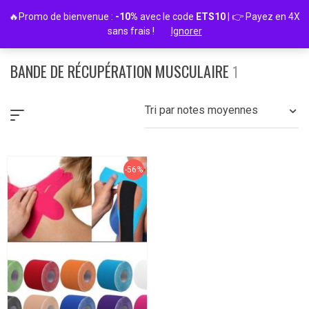
Passer
🔥Promo de bienvenue :
-10%
avec le code
ETS10
| 👉 Payez en 4X
au
sans frais !
Ignorer
contenu
BANDE DE RÉCUPÉRATION MUSCULAIRE
1
Tri par notes moyennes
-56%