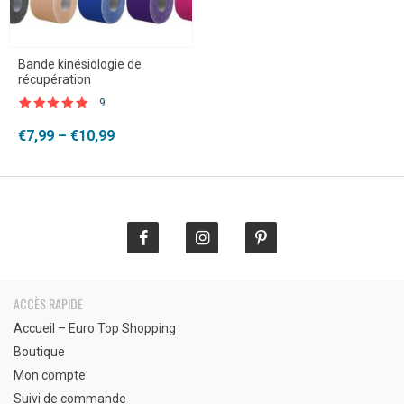
Bande kinésiologie de
récupération
9
Noté
9
4.89
sur 5 basé
Plage
€
7,99
–
€
10,99
sur
de
notations
client
prix :
€7,99
à
€10,99
ACCÈS RAPIDE
Accueil – Euro Top Shopping
Boutique
Mon compte
Suivi de commande