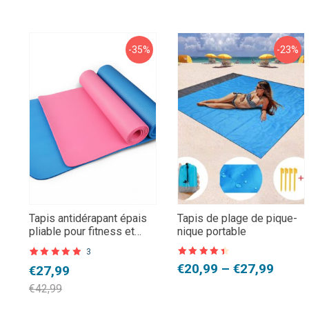
-35%
-23%
Tapis antidérapant épais
Tapis de plage de pique-
pliable pour fitness et
nique portable
yoga
3
Note
4,5
Noté
3
4.67
Plage
€
20,99
–
€
27,99
Le
Le
€
27,99
sur 5
sur 5 basé
sur
de
prix
prix
notations
€
42,99
client
prix :
initial
actuel