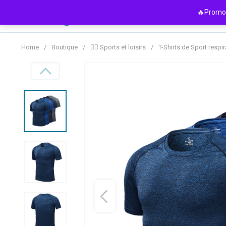
Passer
🔥Promo 
au
contenu
Home
/
Boutique
/
🏋️‍♀️ Sports et loisirs
/
T-Shirts de Sport resp