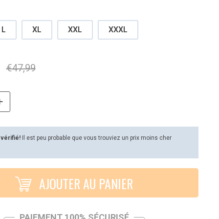
L
XL
XXL
XXXL
€
47,99
 vérifié!
Il est peu probable que vous trouviez un prix moins cher
AJOUTER AU PANIER
PAIEMENT 100% SÉCURISÉ