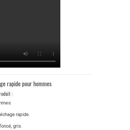
hage rapide pour hommes
roduit :
ommes.
séchage rapide.
foncé, gris.