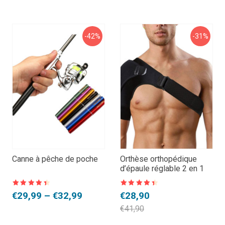
-42%
-31%
Canne à pêche de poche
Orthèse orthopédique
d’épaule réglable 2 en 1
Note
4,5
Note
4,5
Plage
Le
Le
€
29,99
–
€
32,99
€
28,90
sur 5
sur 5
de
prix
prix
€
41,90
prix :
initial
actuel