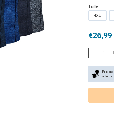
Taille
4XL
Le
Le
€
26,99
prix
prix
initial
actuel
était :
est :
€47,99.
€26,99.
Prix bas
ailleurs