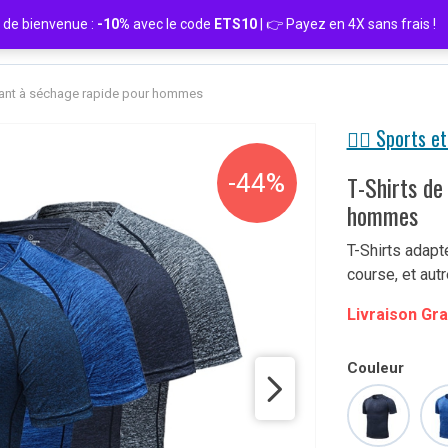
de bienvenue :
-10%
avec le code
ETS10
| 👉 Payez en 4X sans frais
irant à séchage rapide pour hommes
🏋️‍♀️ Sports et
-44%
T-Shirts de
hommes
T-Shirts adapt
course, et autr
Livraison Gra
Couleur