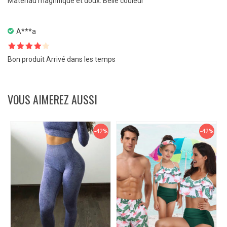
Matériau magnifique et doux. Belle couleur
5
A***a
Note
4
Bon produit Arrivé dans les temps
sur 5
VOUS AIMEREZ AUSSI
-42%
-42%