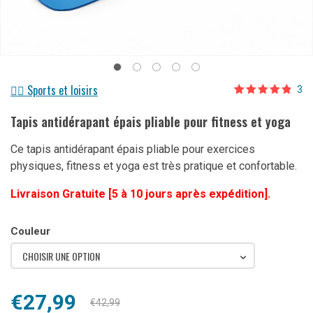
🏋️‍♀️ Sports et loisirs
3
Noté
3
4.67
sur 5
Tapis antidérapant épais pliable pour fitness et yoga
basé sur
notations
client
Ce tapis antidérapant épais pliable pour exercices
physiques, fitness et yoga est très pratique et confortable.
Livraison Gratuite [5 à 10 jours après expédition].
Couleur
CHOISIR UNE OPTION
Le
Le
€
27,99
€
42,99