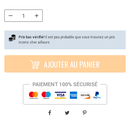
prix
prix
initial
actuel
était :
est :
€42,99.
€27,99.
Prix bas vérifié!
Il est peu probable que vous trouviez un prix
moins cher ailleurs
AJOUTER AU PANIER
PAIEMENT 100% SÉCURISÉ