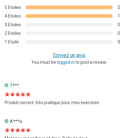
basé sur
5 Etoiles
2
notations
4 Etoiles
1
client
3 Etoiles
0
2 Etoiles
0
1 Etoile
0
Ecrivez un avis
You must be
logged in
to post a review.
T***
Note
5
sur
Produit correct. très pratique pour mes exercices
5
A***a
Note
5
sur