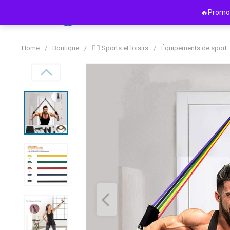
Passer
🔥Promo 
au
contenu
Home
/
Boutique
/
🏋️‍♀️ Sports et loisirs
/
Équipements de sport