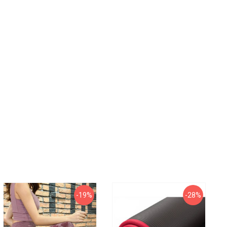
-19%
-28%