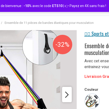
de bienvenue :
-10%
avec le code
ETS10
| 👉 Payez en 4X sans frais
/
Ensemble de 11 pièces de bandes élastiques pour musculation
🏋️‍♀️ Sports et
-32%
Ensemble de
musculatio
Avec cet ense
entrainez-vous 
Livraison Gra
Couleur