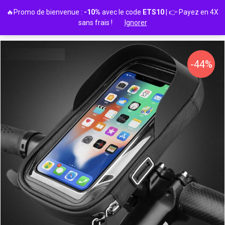
Passer
🔥Promo de bienvenue :
-10%
avec le code
ETS10
| 👉 Payez en 4X
au
sans frais !
Ignorer
contenu
-44%