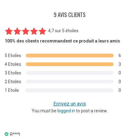
9 AVIS CLIENTS
4,7
sur
5 étoiles
9
Noté
4.67
100%
des clients recommandent ce produit a leurs amis
sur 5
basé sur
5 Etoiles
6
notations
4 Etoiles
3
client
3 Etoiles
0
2 Etoiles
0
1 Etoile
0
Ecrivez un avis
You must be
logged in
to post a review.
R***l