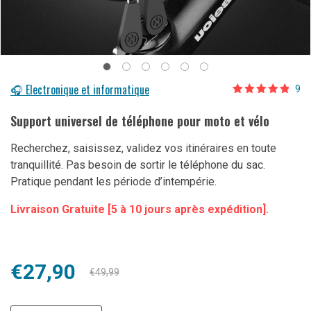
🎧 Electronique et informatique
9
Noté
9
4.67
sur 5
Support universel de téléphone pour moto et vélo
basé sur
notations
client
Recherchez, saisissez, validez vos itinéraires en toute
tranquillité. Pas besoin de sortir le téléphone du sac.
Pratique pendant les période d’intempérie.
Livraison Gratuite [5 à 10 jours après expédition].
Le
Le
€
27,90
€
49,99
prix
prix