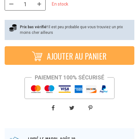
initial
actuel
En stock
était :
est :
€49,99.
€27,90.
Prix bas vérifié!
Il est peu probable que vous trouviez un prix
moins cher ailleurs
AJOUTER AU PANIER
PAIEMENT 100% SÉCURISÉ
LIVRÉ LE MARDI, AOÛT 18