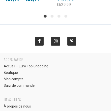
sur
prix
prix
d
de
€
629,99
notations
initial
actuel
p
prix :
client
était :
est :
€
€20,99
€629,99.
€459,90.
à
à
€
€28,99
ACCÈS RAPIDE
Accueil – Euro Top Shopping
Boutique
Mon compte
Suivi de commande
LIENS UTILES
À propos de nous