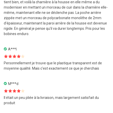
tient bien, et voilà la charnière à la housse en elle même a du
moderniser en mettant un morceau de cuir dans la charnière elle-
même, maintenant elle ne se déclenche pas. La poche arrière
zippée met un morceau de polycarbonate monolithe de 2mm
d’épaisseur, maintenant la paroi arrière de la housse est devenue
rigide. En général je pense qu’il va durer longtemps. Pris pour les
bobines enduro.
A***l
Note
4
Personnellement je trouve que le plastique transparent est de
sur 5
moyenne qualité. Mais c’est exactement ce que je cherchais
M***d
Note
4
Il était un peu pliée à la livraison, mais largement satisfait du
sur 5
produit