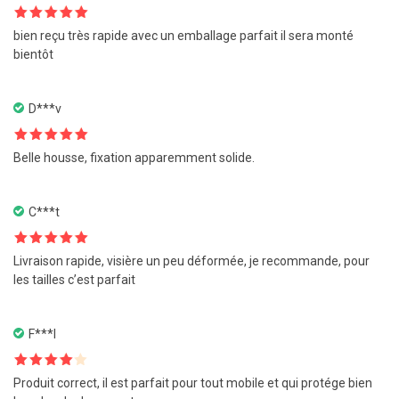
Note
5
sur
bien reçu très rapide avec un emballage parfait il sera monté
5
bientôt
D***v
Note
5
sur
Belle housse, fixation apparemment solide.
5
C***t
Note
5
sur
Livraison rapide, visière un peu déformée, je recommande, pour
5
les tailles c’est parfait
F***l
Note
4
Produit correct, il est parfait pour tout mobile et qui protége bien
sur 5