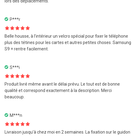
lors des deplacements.
P***r
Note
5
sur
Belle housse, à l’intérieur un velcro spécial pour fixer le téléphone
5
plus des tétines pour les cartes et autres petites choses. Samsung
S9 + rentre facilement.
S***i
Note
5
sur
Produit livré même avant le délai prévu. Le tout est de bonne
5
qualité et correspond exactement à la description. Merci
beaucoup.
M***n
Note
5
sur
Livraison jusqu’à chez moi en 2 semaines. La fixation sur le guidon
5