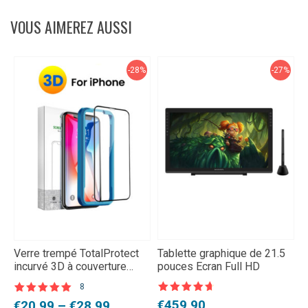
VOUS AIMEREZ AUSSI
-28%
-27%
Verre trempé TotalProtect
Tablette graphique de 21.5
C
incurvé 3D à couverture
pouces Ecran Full HD
d
complète pour iPhone
8
Note
4,5
N
Noté
8
5.00
Le
Le
P
Plage
€
459,90
€
€
20,99
–
€
28,99
sur 5
s
sur 5 basé