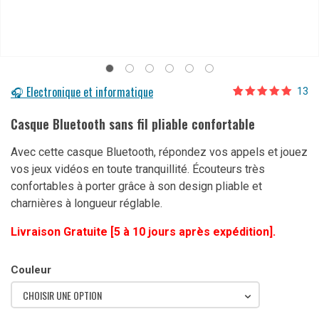
🎧 Electronique et informatique
13
Noté
13
4.85
sur 5 basé
Casque Bluetooth sans fil pliable confortable
sur
notations
client
Avec cette casque Bluetooth, répondez vos appels et jouez
vos jeux vidéos en toute tranquillité. Écouteurs très
confortables à porter grâce à son design pliable et
charnières à longueur réglable.
Livraison Gratuite [5 à 10 jours après expédition].
Couleur
CHOISIR UNE OPTION