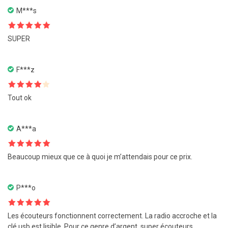
M***s
Note
5
sur
SUPER
5
F***z
Note
4
Tout ok
sur 5
A***a
Note
5
sur
Beaucoup mieux que ce à quoi je m’attendais pour ce prix.
5
P***o
Note
5
sur
Les écouteurs fonctionnent correctement. La radio accroche et la
5
clé usb est lisible. Pour ce genre d’argent, super écouteurs.