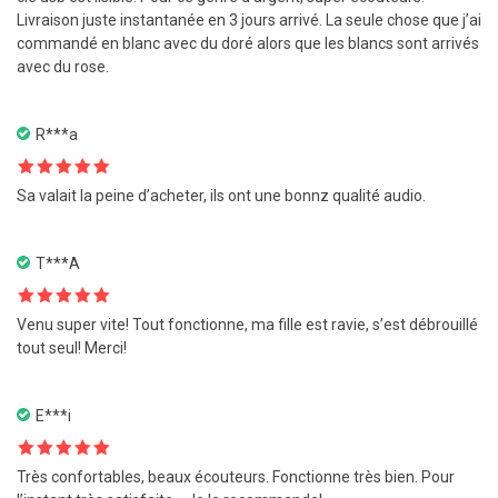
Livraison juste instantanée en 3 jours arrivé. La seule chose que j’ai
commandé en blanc avec du doré alors que les blancs sont arrivés
avec du rose.
R***a
Note
5
sur
Sa valait la peine d’acheter, ils ont une bonnz qualité audio.
5
T***A
Note
5
sur
Venu super vite! Tout fonctionne, ma fille est ravie, s’est débrouillé
5
tout seul! Merci!
E***i
Note
5
sur
Très confortables, beaux écouteurs. Fonctionne très bien. Pour
5