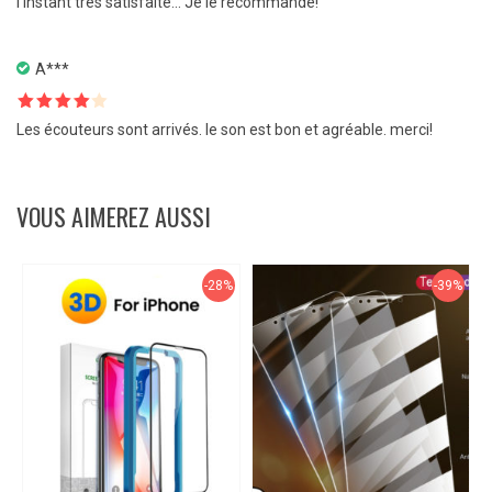
l’instant très satisfaite… Je le recommande!
A***
Note
4
Les écouteurs sont arrivés. le son est bon et agréable. merci!
sur 5
VOUS AIMEREZ AUSSI
-28%
-39%