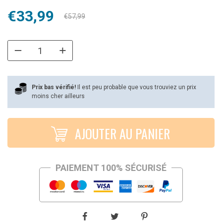
Le
Le
€
33,99
€
57,99
prix
prix
initial
actuel
était :
est :
€57,99.
€33,99.
Prix bas vérifié!
Il est peu probable que vous trouviez un prix
moins cher ailleurs
AJOUTER AU PANIER
PAIEMENT 100% SÉCURISÉ