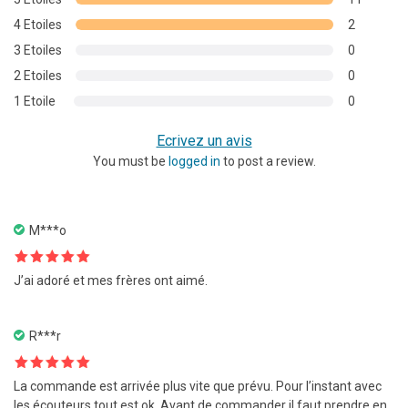
notations
4 Etoiles
2
client
3 Etoiles
0
2 Etoiles
0
1 Etoile
0
Ecrivez un avis
You must be
logged in
to post a review.
M***o
Note
5
sur
J’ai adoré et mes frères ont aimé.
5
R***r
Note
5
sur
La commande est arrivée plus vite que prévu. Pour l’instant avec
5
les écouteurs tout est ok. Avant de commander il faut prendre en