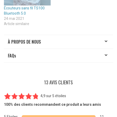
Écouteurs sans fil TS100
Bluetooth 5.0
24 mai 2021
Article similaire
À PROPOS DE NOUS
FAQ
s
13 AVIS CLIENTS
4,9
sur
5 étoiles
13
Noté
4.85
100%
des clients recommandent ce produit a leurs amis
sur 5
basé sur
5 Etoiles
11