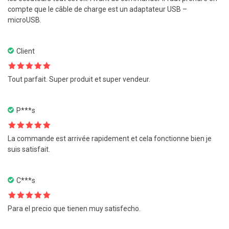
compte que le câble de charge est un adaptateur USB –
microUSB.
Client
Note
5
sur
Tout parfait. Super produit et super vendeur.
5
P***s
Note
5
sur
La commande est arrivée rapidement et cela fonctionne bien je
5
suis satisfait.
C***s
Note
5
sur
Para el precio que tienen muy satisfecho.
5