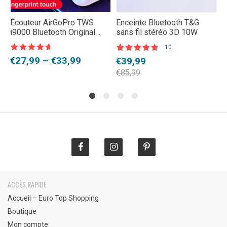
Écouteur AirGoPro TWS
Enceinte Bluetooth T&G
S
i9000 Bluetooth Original
sans fil stéréo 3D 10W
i
sans fil
C
10
Note
4,5
Noté
10
4.80
N
1
Plage
€
27,99
–
€
33,99
Le
Le
L
L
€
39,99
€
sur 5
sur 5 basé
s
sur
s
de
prix
prix
p
p
€
85,99
€
notations
n
prix :
initial
actuel
i
a
client
c
€27,99
était :
est :
é
e
à
€85,99.
€39,99.
€
€
€33,99
ACCÈS RAPIDE
Accueil – Euro Top Shopping
Boutique
Mon compte