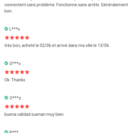
5
connectent sans problème. Fonctionne sans arrêts. Généralement
bon.
L***s
Note
5
sur
très bon, acheté le 02/06 et arrivé dans ma ville le 13/06.
5
G***o
Note
5
sur
Ok. Thanks.
5
O***z
Note
5
sur
buena calidad suenan muy bien
5
B***