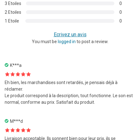
3 Etoiles
0
2 Etoiles
0
1 Etoile
0
Ecrivez un avis
You must be
logged in
to post a review.
K***a
Note
5
sur
Eh bien, les marchandises sont retardés, je pensais déjà à
5
réclamer.
Le produit correspond à la description, tout fonctionne. Le son est
normal, conforme au prix. Satisfait du produit.
M***d
Note
5
sur
Livraison acceptable. Ils sonnent bien pour leur prix, ils se