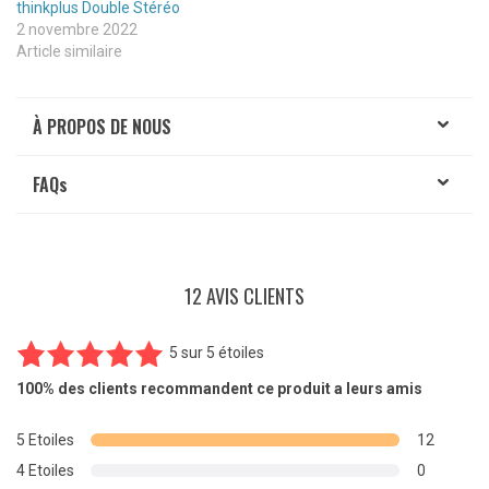
thinkplus Double Stéréo
2 novembre 2022
Article similaire
À PROPOS DE NOUS
FAQ
s
12 AVIS CLIENTS
5
sur
5 étoiles
12
Noté
5.00
100%
des clients recommandent ce produit a leurs amis
sur 5
basé sur
5 Etoiles
12
notations
4 Etoiles
0
client