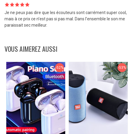
Note
5
sur
Je ne peux pas dire que les écouteurs sont carrément super cool,
5
mais à ce prix ce n’est pas si pas mal. Dans l’ensemble le son me
paraissait sec meilleur.
VOUS AIMEREZ AUSSI
-52%
-53%