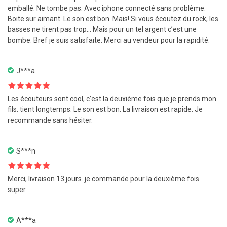
5
emballé. Ne tombe pas. Avec iphone connecté sans problème.
Boite sur aimant. Le son est bon. Mais! Si vous écoutez du rock, les
basses ne tirent pas trop… Mais pour un tel argent c’est une
bombe. Bref je suis satisfaite. Merci au vendeur pour la rapidité.
J***a
Note
5
sur
Les écouteurs sont cool, c’est la deuxième fois que je prends mon
5
fils. tient longtemps. Le son est bon. La livraison est rapide. Je
recommande sans hésiter.
S***n
Note
5
sur
Merci, livraison 13 jours. je commande pour la deuxième fois.
5
super
A***a