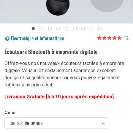
🎧 Electronique et informatique
12
Noté
12
5.00
sur 5 basé
Écouteurs Bluetooth à empreinte digitale
sur
notations
client
Offrez-vous nos nouveaux écouteurs tactiles à empreinte
digitale. Vous allez certainement adorer son excellent
design et sa qualité sonore car vous pouvez également
l’obtenir à un prix réduit.
Livraison Gratuite [5 à 10 jours après expédition].
Color
CHOISIR UNE OPTION