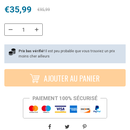
Le
Le
€
35,99
€
95,99
prix
prix
initial
actuel
était :
est :
€95,99.
€35,99.
Prix bas vérifié!
Il est peu probable que vous trouviez un prix
moins cher ailleurs
AJOUTER AU PANIER
PAIEMENT 100% SÉCURISÉ