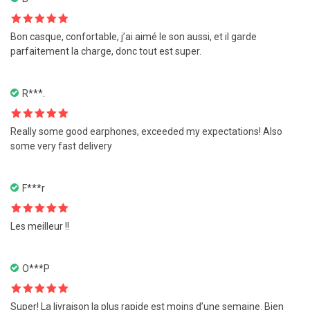
Note
5
sur
Bon casque, confortable, j’ai aimé le son aussi, et il garde
5
parfaitement la charge, donc tout est super.
R***.
Note
5
sur
Really some good earphones, exceeded my expectations! Also
5
some very fast delivery
F***r
Note
5
sur
Les meilleur !!
5
O***P
Note
5
sur
Super! La livraison la plus rapide est moins d’une semaine. Bien