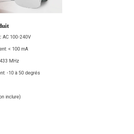
duit
t: AC 100-240V
ent: < 100 mA
: 433 MHz
nt: -10 à 50 degrés
on inclure)