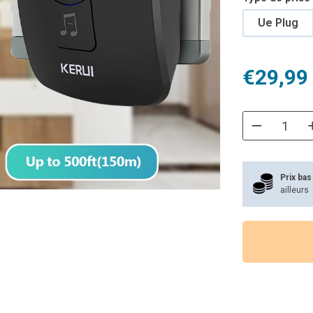
Ue Plug
€
29,99
Prix bas
ailleurs