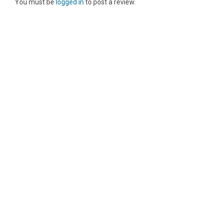
You must be
logged in
to post a review.