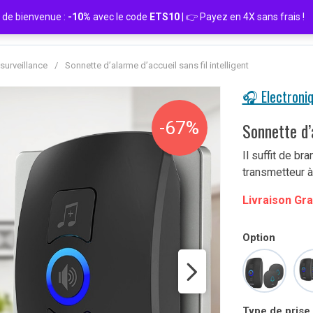
de bienvenue :
-10%
avec le code
ETS10
| 👉 Payez en 4X sans frais
 surveillance
/
Sonnette d’alarme d’accueil sans fil intelligent
🎧 Electroni
-67%
Sonnette d’a
Il suffit de br
transmetteur à
Livraison Gra
Option
Type de prise