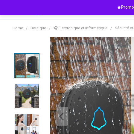
Passer
🔥Promo 
au
contenu
Home
/
Boutique
/
🎧 Electronique et informatique
/
Sécurité et