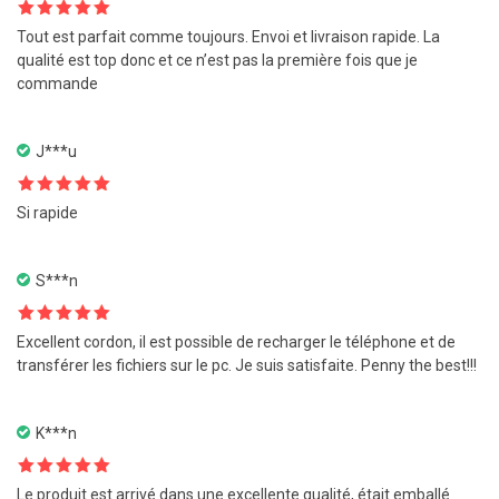
Note
5
sur
Tout est parfait comme toujours. Envoi et livraison rapide. La
5
qualité est top donc et ce n’est pas la première fois que je
commande
J***u
Note
5
sur
Si rapide
5
S***n
Note
5
sur
Excellent cordon, il est possible de recharger le téléphone et de
5
transférer les fichiers sur le pc. Je suis satisfaite. Penny the best!!!
K***n
Note
5
sur
Le produit est arrivé dans une excellente qualité, était emballé