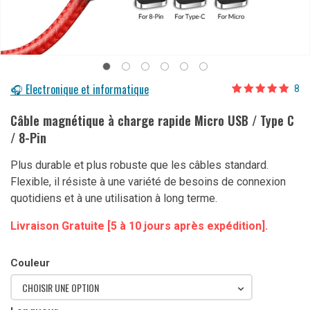
🎧 Electronique et informatique
8
Noté
8
5.00
sur 5 basé
Câble magnétique à charge rapide Micro USB / Type C
sur
notations
/ 8-Pin
client
Plus durable et plus robuste que les câbles standard.
Flexible, il résiste à une variété de besoins de connexion
quotidiens et à une utilisation à long terme.
Livraison Gratuite [5 à 10 jours après expédition].
Couleur
CHOISIR UNE OPTION