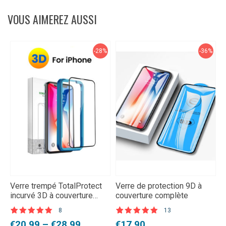
VOUS AIMEREZ AUSSI
-28%
-36%
Verre trempé TotalProtect
Verre de protection 9D à
A
incurvé 3D à couverture
couverture complète
d
complète pour iPhone
h
8
13
Noté
8
5.00
Noté
13
4.92
N
6
Plage
Le
Le
L
L
€
20,99
–
€
28,99
€
17,90
€
sur 5 basé
sur 5 basé
s