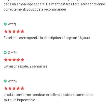
5
dans un emballage séparé. L’aimant est très fort. Tout fonctionne
correctement. Boutique à recommander
P***l
Note
5
sur
Excellent, correspond a la description, réception 16 jours
5
O***n
Note
5
sur
Livraison rapide, 2 semaines
5
R***s
Note
5
sur
produit conforme. vendeur excellent plusieurs commande
5
toujours impeccable.