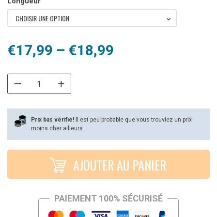
Longueur
CHOISIR UNE OPTION
Plage
€
17,99
–
€
18,99
de
prix :
€17,99
à
Prix bas vérifié!
Il est peu probable que vous trouviez un prix
moins cher ailleurs
€18,99
AJOUTER AU PANIER
PAIEMENT 100% SÉCURISÉ