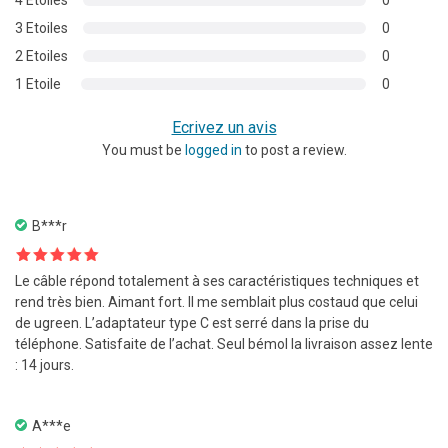
client
3 Etoiles
0
2 Etoiles
0
1 Etoile
0
Ecrivez un avis
You must be
logged in
to post a review.
B***r
Note
5
sur
Le câble répond totalement à ses caractéristiques techniques et
5
rend très bien. Aimant fort. Il me semblait plus costaud que celui
de ugreen. L’adaptateur type C est serré dans la prise du
téléphone. Satisfaite de l’achat. Seul bémol la livraison assez lente
: 14 jours.
A***e