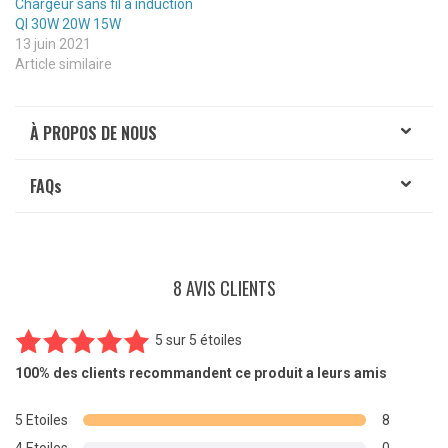
Chargeur sans fil à induction
QI 30W 20W 15W
13 juin 2021
Article similaire
À PROPOS DE NOUS
FAQ
s
8 AVIS CLIENTS
5
sur
5 étoiles
8
Noté
5.00
100%
des clients recommandent ce produit a leurs amis
sur 5
basé sur
5 Etoiles
8
notations
4 Etoiles
0