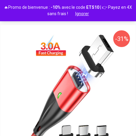
Passer
🔥Promo de bienvenue :
-10%
avec le code
ETS10
| 👉 Payez en 4X
au
sans frais !
Ignorer
contenu
-31%