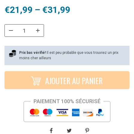
Plage
€
21,99
–
€
31,99
de
prix :
€21,99
à
Prix bas vérifié!
Il est peu probable que vous trouviez un prix
moins cher ailleurs
€31,99
AJOUTER AU PANIER
PAIEMENT 100% SÉCURISÉ