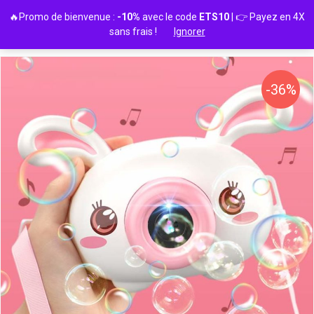
Passer
🔥Promo de bienvenue :
-10%
avec le code
ETS10
| 👉 Payez en 4X
au
sans frais !
Ignorer
contenu
-36%