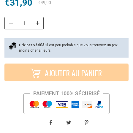
Le
Le
€
31,90
€
49,90
prix
prix
initial
actuel
était :
est :
€49,90.
€31,90.
Prix bas vérifié!
Il est peu probable que vous trouviez un prix
moins cher ailleurs
AJOUTER AU PANIER
PAIEMENT 100% SÉCURISÉ