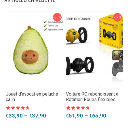
-35%
-57%
Jouet d’avocat en peluche
Voiture RC rebondissant à
S
câlin
Rotation Roues flexibles
p
e
Note
4,5
Note
4,5
N
Plage
Plage
L
L
€
33,90
–
€
37,90
€
51,90
–
€
65,90
€
sur 5
sur 5
s
de
de
p
p
€
prix :
prix :
i
a