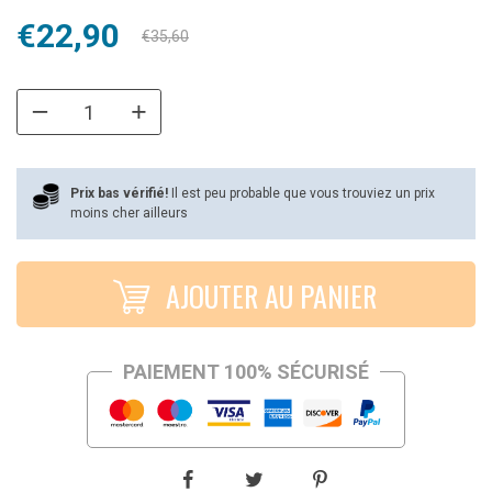
Le
Le
€
22,90
€
35,60
prix
prix
initial
actuel
était :
est :
€35,60.
€22,90.
Prix bas vérifié!
Il est peu probable que vous trouviez un prix
moins cher ailleurs
AJOUTER AU PANIER
PAIEMENT 100% SÉCURISÉ