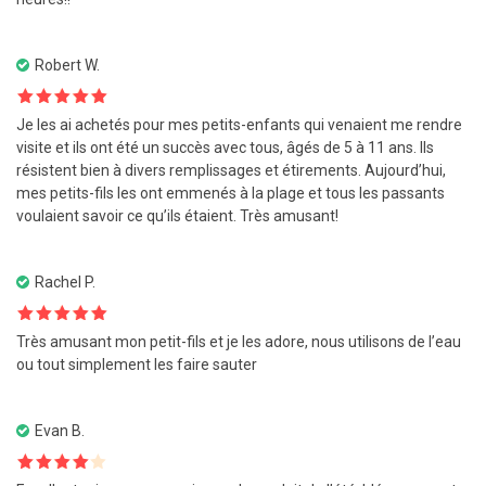
Robert W.
Note
5
sur
Je les ai achetés pour mes petits-enfants qui venaient me rendre
5
visite et ils ont été un succès avec tous, âgés de 5 à 11 ans. Ils
résistent bien à divers remplissages et étirements. Aujourd’hui,
mes petits-fils les ont emmenés à la plage et tous les passants
voulaient savoir ce qu’ils étaient. Très amusant!
Rachel P.
Note
5
sur
Très amusant mon petit-fils et je les adore, nous utilisons de l’eau
5
ou tout simplement les faire sauter
Evan B.
Note
4