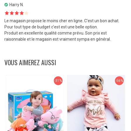
Harry N.
Note
4
Le magasin propose le moins cher en ligne. C’est un bon achat.
sur 5
Pour tout type de budget c’est est une belle option.
Produit en excellente qualité comme prévu. Son prix est
raisonnable et le magasin est vraiment sympa en général.
VOUS AIMEREZ AUSSI
-31%
-56%