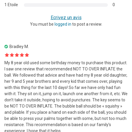
1 Etoile
0
Ecrivez un avis
You must be
logged in
to post a review.
Bradley M.
Note
5
sur
My 8 year old used some birthday money to purchase this product.
5
I saw one review that recommended NOT TO OVER INFLATE the
ball. We followed that advice and have had my 8 year old daughter,
her 9 and 5 year brothers and every kid that comes over, playing
with this thing for the last 10 days! So far we have only had fun
with it. They sit on it, jump on it, launch one another from it, etc. We
don’t take it outside, hoping to avoid punctures. The key seems to
be NOT TO OVER INFLATE. The bubble ball should be « squishy »
and pliable. If you place a hand on each side of the ball, you should
be able to press your palms together with some, but not too much
resistance. This recommendation is based on our family’s
experience. I hope that it helps.