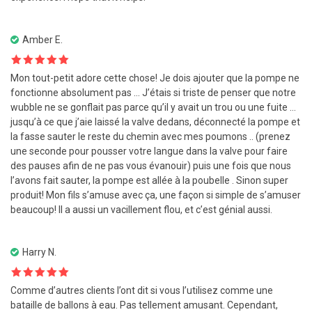
Amber E.
Note
5
sur
Mon tout-petit adore cette chose! Je dois ajouter que la pompe ne
5
fonctionne absolument pas … J’étais si triste de penser que notre
wubble ne se gonflait pas parce qu’il y avait un trou ou une fuite …
jusqu’à ce que j’aie laissé la valve dedans, déconnecté la pompe et
la fasse sauter le reste du chemin avec mes poumons .. (prenez
une seconde pour pousser votre langue dans la valve pour faire
des pauses afin de ne pas vous évanouir) puis une fois que nous
l’avons fait sauter, la pompe est allée à la poubelle . Sinon super
produit! Mon fils s’amuse avec ça, une façon si simple de s’amuser
beaucoup! Il a aussi un vacillement flou, et c’est génial aussi.
Harry N.
Note
5
sur
Comme d’autres clients l’ont dit si vous l’utilisez comme une
5
bataille de ballons à eau. Pas tellement amusant. Cependant,