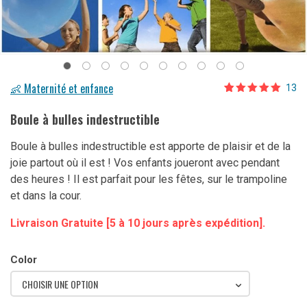
👶 Maternité et enfance
13
Noté
13
4.85
sur 5 basé
Boule à bulles indestructible
sur
notations
client
Boule à bulles indestructible est apporte de plaisir et de la
joie partout où il est ! Vos enfants joueront avec pendant
des heures ! Il est parfait pour les fêtes, sur le trampoline
et dans la cour.
Livraison Gratuite [5 à 10 jours après expédition].
Color
CHOISIR UNE OPTION