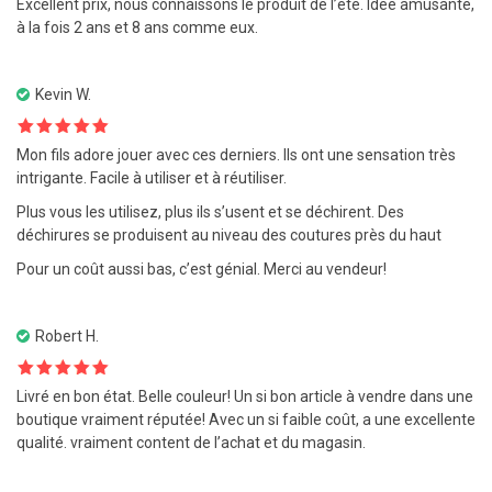
Excellent prix, nous connaissons le produit de l’été. Idée amusante,
sur 5
à la fois 2 ans et 8 ans comme eux.
Kevin W.
Note
5
sur
Mon fils adore jouer avec ces derniers. Ils ont une sensation très
5
intrigante. Facile à utiliser et à réutiliser.
Plus vous les utilisez, plus ils s’usent et se déchirent. Des
déchirures se produisent au niveau des coutures près du haut
Pour un coût aussi bas, c’est génial. Merci au vendeur!
Robert H.
Note
5
sur
Livré en bon état. Belle couleur! Un si bon article à vendre dans une
5
boutique vraiment réputée! Avec un si faible coût, a une excellente
qualité. vraiment content de l’achat et du magasin.