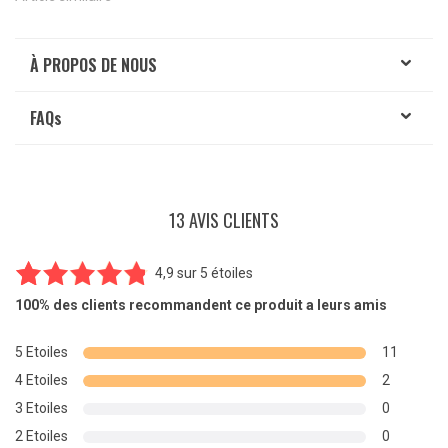
À PROPOS DE NOUS
FAQ
s
13 AVIS CLIENTS
4,9
sur
5 étoiles
13
Noté
4.85
100%
des clients recommandent ce produit a leurs amis
sur 5
basé sur
5 Etoiles
11
notations
4 Etoiles
2
client
3 Etoiles
0
2 Etoiles
0