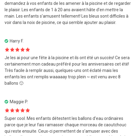
demandez à vos enfants de les amener à la piscine et de regarder
le plaisir. Les enfants de 1 à 20 ans avaient hâte d’en mettre la
main. Les enfants s’amusent tellement! Les bleus sont difficiles à
voir dans la noix de piscine, ce qui semble ajouter au plaisir.
Harry F.
Note
5
sur
Je les ai pour une fête à la piscine et ils ont été un succès! Ce sera
5
certainement mon cadeau préféré pour les anniversaires cet été!
Très facile à remplir aussi, quelques-uns ont éclaté mais les
enfants les ont remplis waaaaay trop plein ~ est venu avec 8
ballons 🙂
Maggie P.
Note
5
sur
Super cool. Mes enfants détestent les ballons d’eau ordinaires
5
parce que je leur fais ramasser chaque morceau de caoutchouc
qui reste ensuite. Ceux-ci permettent de s’amuser avec des