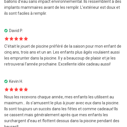
ballons d’eau sans impact environnemental. Ils ressemblent à des
implants mammaires avant de les remplir. L’extérieur est doux et
ils sont faciles à remplir.
David P.
Note
5
sur
C’était le jouet de piscine préféré de la saison pour mon enfant de
5
cinq ans, trois ans et un an. Les enfants plus âgés voulaient aussi
les emprunter dans la piscine. Il y a beaucoup de plaisir et je les
retrouverai l’année prochaine. Excellente idée cadeau aussi!
Kevin H.
Note
5
sur
Nous les recevons chaque année, mes enfants les utilisent au
5
maximum… ils s’amusent le plus à jouer avec eux dans la piscine.
Ils sont toujours un succès dans les fêtes et comme cadeaux! Ils
se cassent mais généralement après que mes enfants les
surchargent d’eau et flottent dessus dans la piscine pendant des
heures!!