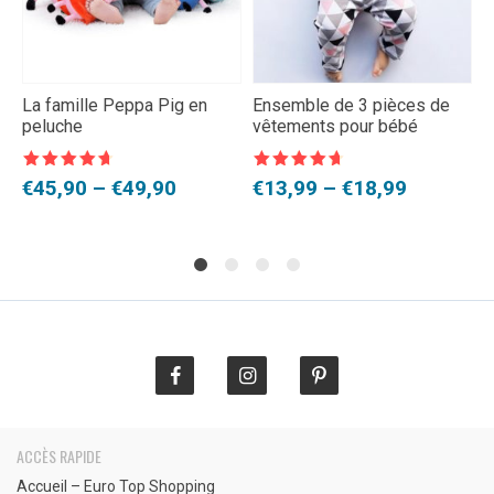
La famille Peppa Pig en
Ensemble de 3 pièces de
J
peluche
vêtements pour bébé
c
Note
4,5
Note
4,5
N
Plage
Plage
P
€
45,90
–
€
49,90
€
13,99
–
€
18,99
€
sur 5
sur 5
s
de
de
d
prix :
prix :
p
€45,90
€13,99
€
à
à
à
€49,90
€18,99
€
ACCÈS RAPIDE
Accueil – Euro Top Shopping