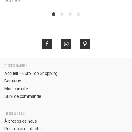
de
€
51,99
€
notations
initial
actuel
i
a
prix :
client
était :
est :
é
e
€37,90
€51,99.
€29,90.
€
€
à
€47,90
ACCÈS RAPIDE
Accueil – Euro Top Shopping
Boutique
Mon compte
Suivi de commande
LIENS UTILES
À propos de nous
Pour nous contacter