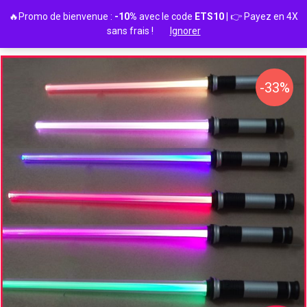
Passer
🔥Promo de bienvenue :
-10%
avec le code
ETS10
| 👉 Payez en 4X
au
sans frais !
Ignorer
contenu
-33%