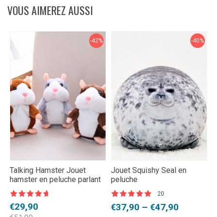
VOUS AIMEREZ AUSSI
-42%
-40%
Talking Hamster Jouet
Jouet Squishy Seal en
S
hamster en peluche parlant
peluche
a
20
Note
4,5
N
Noté
20
5.00
Le
Le
L
L
€
29,90
Plage
€
€
37,90
–
€
47,90
sur 5
s
sur 5 basé
sur
prix
prix
p
p