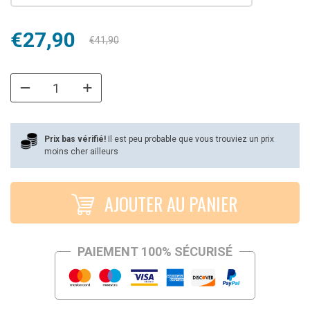
Le
Le
€
27,90
€
41,90
prix
prix
initial
actuel
était :
est :
€41,90.
€27,90.
Prix bas vérifié!
Il est peu probable que vous trouviez un prix
moins cher ailleurs
AJOUTER AU PANIER
PAIEMENT 100% SÉCURISÉ