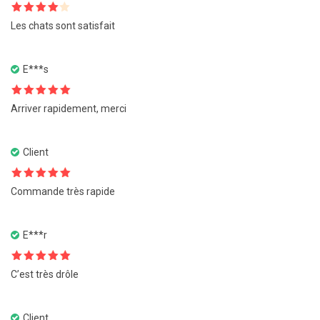
Note
4
Les chats sont satisfait
sur 5
E***s
Note
5
sur
Arriver rapidement, merci
5
Client
Note
5
sur
Commande très rapide
5
E***r
Note
5
sur
C’est très drôle
5
Client