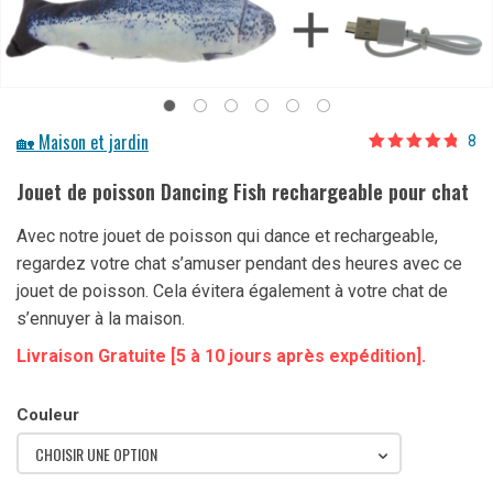
🏡 Maison et jardin
8
Noté
8
4.63
sur 5
Jouet de poisson Dancing Fish rechargeable pour chat
basé sur
notations
client
Avec notre
jouet de poisson qui dance et rechargeable
,
regardez votre chat s’amuser pendant des heures avec ce
jouet de poisson. Cela évitera également à votre chat de
s’ennuyer à la maison.
Livraison Gratuite [5 à 10 jours après expédition].
Couleur
CHOISIR UNE OPTION