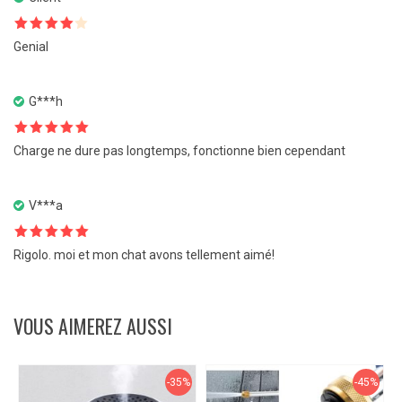
Note
4
Genial
sur 5
G***h
Note
5
sur
Charge ne dure pas longtemps, fonctionne bien cependant
5
V***a
Note
5
sur
Rigolo. moi et mon chat avons tellement aimé!
5
VOUS AIMEREZ AUSSI
-35%
-45%