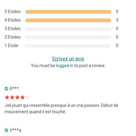
sur 5
basé sur
5 Etoiles
5
notations
4 Etoiles
3
client
3 Etoiles
0
2 Etoiles
0
1 Etoile
0
Ecrivez un avis
You must be
logged in
to post a review.
R***.
Note
4
Joli jouet qui ressemble presque à un vrai poisson. Début de
sur 5
mouvement quand il est touché.
V***a