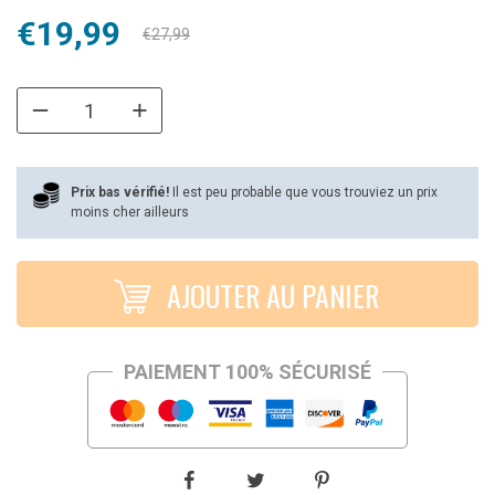
Le
Le
€
19,99
€
27,99
prix
prix
initial
actuel
était :
est :
€27,99.
€19,99.
Prix bas vérifié!
Il est peu probable que vous trouviez un prix
moins cher ailleurs
AJOUTER AU PANIER
PAIEMENT 100% SÉCURISÉ