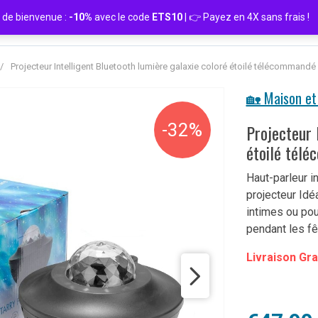
de bienvenue :
-10%
avec le code
ETS10
| 👉 Payez en 4X sans frais
/
Projecteur Intelligent Bluetooth lumière galaxie coloré étoilé télécommandé
🏡 Maison et 
-32%
Projecteur 
étoilé tél
Haut-parleur i
projecteur Id
intimes ou pou
pendant les fê
Livraison Gra