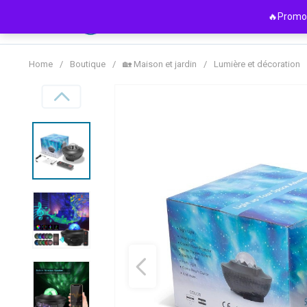
Passer
🔥Promo 
au
contenu
Home
/
Boutique
/
🏡 Maison et jardin
/
Lumière et décoration