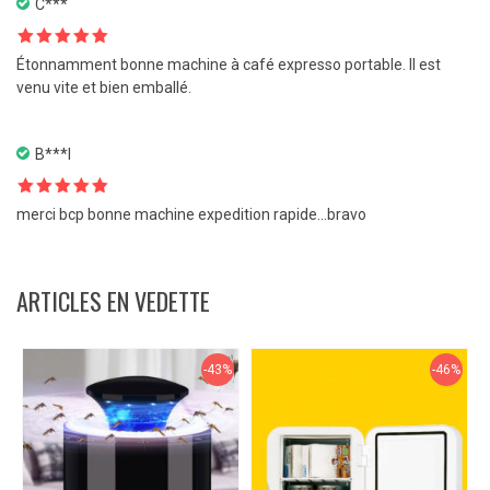
C***
Note
5
sur
Étonnamment bonne machine à café expresso portable. Il est
5
venu vite et bien emballé.
B***I
Note
5
sur
merci bcp bonne machine expedition rapide…bravo
5
ARTICLES EN VEDETTE
-43%
-46%