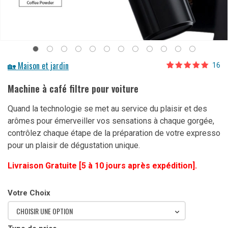
🏡 Maison et jardin
16
Noté
16
5.00
sur 5 basé
Machine à café filtre pour voiture
sur
notations
client
Quand la technologie se met au service du plaisir et des
arômes pour émerveiller vos sensations à chaque gorgée,
contrôlez chaque étape de la préparation de votre expresso
pour un plaisir de dégustation unique.
Livraison Gratuite [5 à 10 jours après expédition].
Votre Choix
CHOISIR UNE OPTION