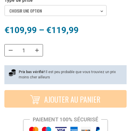
Type de prise
CHOISIR UNE OPTION
Plage
€
109,99
–
€
119,99
de
prix :
€109,99
à
Prix bas vérifié!
Il est peu probable que vous trouviez un prix
moins cher ailleurs
€119,99
AJOUTER AU PANIER
PAIEMENT 100% SÉCURISÉ