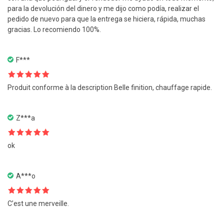
para la devolución del dinero y me dijo como podía, realizar el
pedido de nuevo para que la entrega se hiciera, rápida, muchas
gracias. Lo recomiendo 100%.
F***
Note
5
sur
Produit conforme à la description Belle finition, chauffage rapide.
5
Z***a
Note
5
sur
ok
5
A***o
Note
5
sur
C’est une merveille.
5