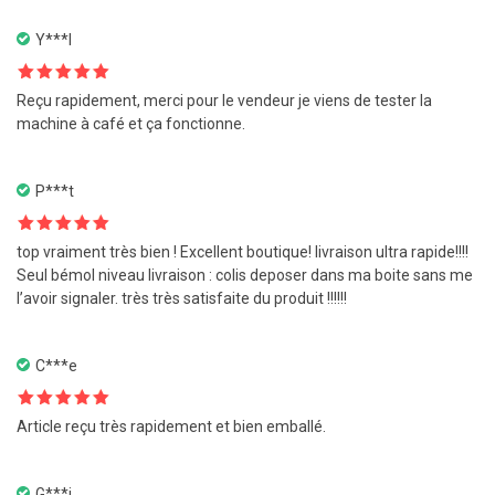
Y***I
Note
5
sur
Reçu rapidement, merci pour le vendeur je viens de tester la
5
machine à café et ça fonctionne.
P***t
Note
5
sur
top vraiment très bien ! Excellent boutique! livraison ultra rapide!!!!
5
Seul bémol niveau livraison : colis deposer dans ma boite sans me
l’avoir signaler. très très satisfaite du produit !!!!!!
C***e
Note
5
sur
Article reçu très rapidement et bien emballé.
5
G***i