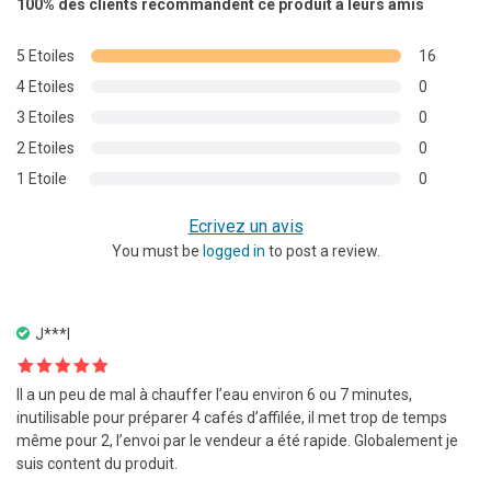
100%
des clients recommandent ce produit a leurs amis
sur 5
basé sur
5 Etoiles
16
notations
4 Etoiles
0
client
3 Etoiles
0
2 Etoiles
0
1 Etoile
0
Ecrivez un avis
You must be
logged in
to post a review.
J***l
Note
5
sur
Il a un peu de mal à chauffer l’eau environ 6 ou 7 minutes,
5
inutilisable pour préparer 4 cafés d’affilée, il met trop de temps
même pour 2, l’envoi par le vendeur a été rapide. Globalement je
suis content du produit.