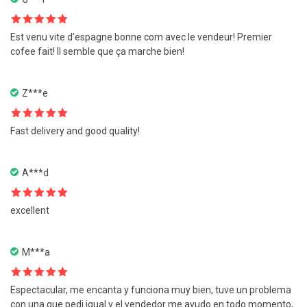
Note
5
sur
Est venu vite d’espagne bonne com avec le vendeur! Premier
5
cofee fait! Il semble que ça marche bien!
Z***e
Note
5
sur
Fast delivery and good quality!
5
A***d
Note
5
sur
excellent
5
M***a
Note
5
sur
Espectacular, me encanta y funciona muy bien, tuve un problema
5
con una que pedi igual y el vendedor me ayudo en todo momento,