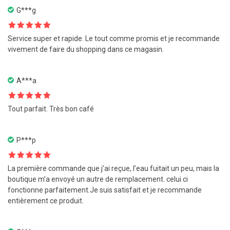
G***g
Note
5
sur
Service super et rapide. Le tout comme promis et je recommande
5
vivement de faire du shopping dans ce magasin.
A***a
Note
5
sur
Tout parfait. Très bon café
5
P***p
Note
5
sur
La première commande que j’ai reçue, l’eau fuitait un peu, mais la
5
boutique m’a envoyé un autre de remplacement. celui ci
fonctionne parfaitement.Je suis satisfait et je recommande
entièrement ce produit.