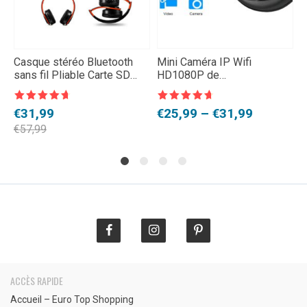
Casque stéréo Bluetooth
Mini Caméra IP Wifi
C
sans fil Pliable Carte SD
HD1080P de
r
MP3
vidéosurveillance
8
Note
4,5
Note
4,5
N
8
Le
Le
Plage
€
31,99
€
25,99
–
€
31,99
P
€
sur 5
sur 5
s
s
prix
prix
de
d
€
57,99
n
initial
actuel
prix :
p
c
était :
est :
€25,99
€
€57,99.
€31,99.
à
à
€31,99
€
ACCÈS RAPIDE
Accueil – Euro Top Shopping