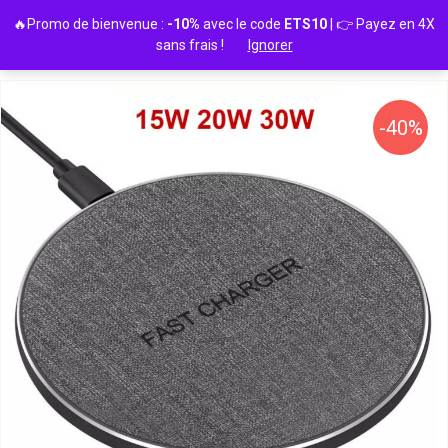
Passer
🔥Promo de bienvenue :
-10%
avec le code
ETS10
| 👉 Payez en 4X
au
sans frais !
Ignorer
contenu
-40%