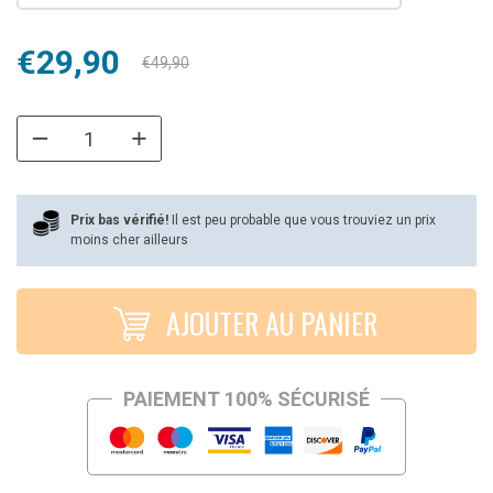
Le
Le
€
29,90
€
49,90
prix
prix
initial
actuel
était :
est :
€49,90.
€29,90.
Prix bas vérifié!
Il est peu probable que vous trouviez un prix
moins cher ailleurs
AJOUTER AU PANIER
PAIEMENT 100% SÉCURISÉ