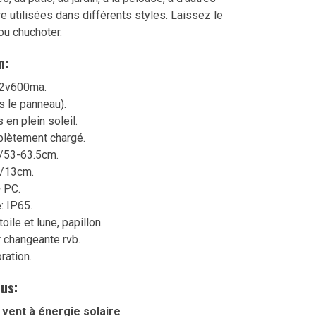
re utilisées dans différents styles. Laissez le
ou chuchoter.
n:
 2v600ma.
s le panneau).
en plein soleil.
plètement chargé.
/53-63.5cm.
s/13cm.
+ PC.
: IP65.
oile et lune, papillon.
r changeante rvb.
ration.
us:
 vent à énergie solaire