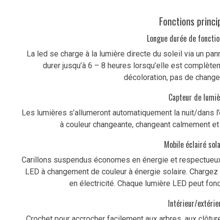
Fonctions princi
Longue durée de foncti
La led se charge à la lumière directe du soleil via un pan
durer jusqu’à 6 – 8 heures lorsqu’elle est complète
décoloration, pas de chang
Capteur de lumiè
Les lumières s’allumeront automatiquement la nuit/dans 
à couleur changeante, changeant calmement et 
Mobile éclairé sola
Carillons suspendus économes en énergie et respectueux
LED à changement de couleur à énergie solaire. Chargez 
en électricité. Chaque lumière LED peut fon
Intérieur/extérieu
Crochet pour accrocher facilement aux arbres, aux clôtures,