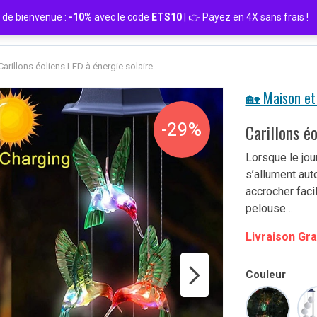
de bienvenue :
-10%
avec le code
ETS10
| 👉 Payez en 4X sans frais
Carillons éoliens LED à énergie solaire
🏡 Maison et 
-29%
Carillons é
Lorsque le jou
s’allument aut
accrocher facil
pelouse…
Livraison Gra
Couleur