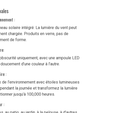
pales
onnement :
neau solaire intégré. La lumière du vent peut
ment chargée. Produits en verre, pas de
ement de forme.
re:
l’obscurité uniquement, avec une ampoule LED
doucement d’une couleur à l’autre.
ire :
 de l’environnement avec étoiles lumineuses
pendant la journée et transformez la lumière
ctionner jusqu’à 100,000 heures.
r :
 au patio, au jardin, à la pelouse, à d’autres