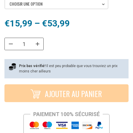
CHOISIR UNE OPTION
Plage
€
15,99
–
€
53,99
de
prix :
€15,99
à
Prix bas vérifié!
Il est peu probable que vous trouviez un prix
moins cher ailleurs
€53,99
AJOUTER AU PANIER
PAIEMENT 100% SÉCURISÉ