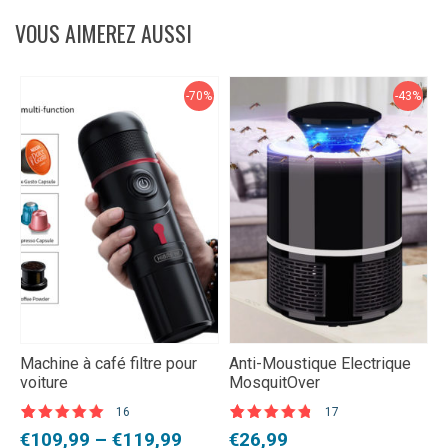
VOUS AIMEREZ AUSSI
-70%
-43%
Machine à café filtre pour
Anti-Moustique Electrique
M
voiture
MosquitOver
p
16
17
N
Noté
16
5.00
Noté
17
4.65
L
L
Plage
Le
Le
€
€
109,99
–
€
119,99
€
26,99
s
sur 5 basé
sur 5