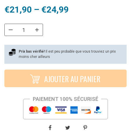
Plage
€
21,90
–
€
24,99
de
prix :
€21,90
à
Prix bas vérifié!
Il est peu probable que vous trouviez un prix
moins cher ailleurs
€24,99
AJOUTER AU PANIER
PAIEMENT 100% SÉCURISÉ