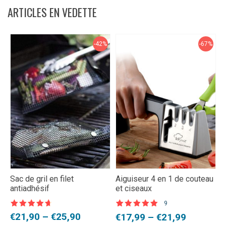
ARTICLES EN VEDETTE
-42%
-67%
Sac de gril en filet
Aiguiseur 4 en 1 de couteau
T
antiadhésif
et ciseaux
l
9
Note
4,5
N
Noté
9
5.00
Plage
L
L
€
21,90
–
€
25,90
Plage
€
€
17,99
–
€
21,99
sur 5
s
sur 5 basé
sur