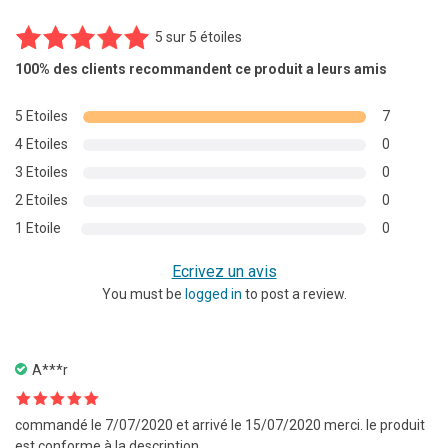
5
sur
5 étoiles
7
Noté
5.00
100%
des clients recommandent ce produit a leurs amis
sur 5
basé sur
5 Etoiles
7
notations
4 Etoiles
0
client
3 Etoiles
0
2 Etoiles
0
1 Etoile
0
Ecrivez un avis
You must be
logged in
to post a review.
A***r
Note
5
sur
commandé le 7/07/2020 et arrivé le 15/07/2020 merci. le produit
5
est conforme à la description