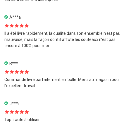
A***a
Note
5
sur
Il a été livré rapidement, la qualité dans son ensemble n’est pas
5
mauvaise, mais la façon dont il affûte les couteaux n’est pas
encore à 100% pour moi.
R***
Note
5
sur
Commande livré parfaitement emballé. Merci au magasin pour
5
l’excellent travail.
J***r
Note
5
sur
Top. facile à utiliser
5