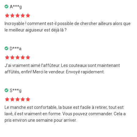
A***g
Note
5
sur
Incroyable ! comment est-il possible de chercher ailleurs alors que
5
le meilleur aiguiseur est déjà là ?
D***a
Note
5
sur
J’ai vraiment aimé l’affûteur. Les couteaux sont maintenant
5
affûtés, enfin! Merci le vendeur. Envoyé rapidement.
S***g
Note
5
sur
Le manche est confortable, la buse est facile à retirer, tout est
5
lavé, il est vraiment en forme. Vous pouvez commander. Cela a
pris environ une semaine pour arriver.