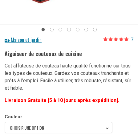
🏡 Maison et jardin
7
Noté
7
5.00
sur 5 basé
Aiguiseur de couteaux de cuisine
sur
notations
client
Cet affûteuse de couteau haute qualité fonctionne sur tous
les types de couteaux. Gardez vos couteaux tranchants et
prêts à l’emploi. Facile à utiliser, très robuste, résistant, sûr
et fiable.
Livraison Gratuite [5 à 10 jours après expédition].
Couleur
CHOISIR UNE OPTION