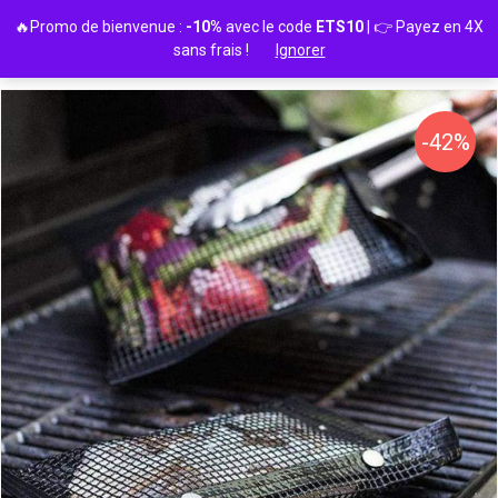
Passer
🔥Promo de bienvenue :
-10%
avec le code
ETS10
| 👉 Payez en 4X
au
sans frais !
Ignorer
contenu
-42%