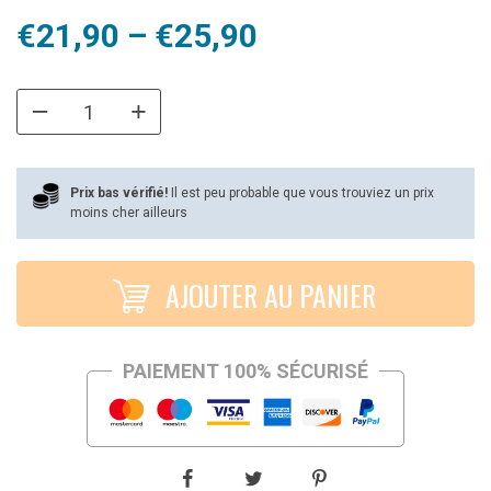
Plage
€
21,90
–
€
25,90
de
prix :
€21,90
à
Prix bas vérifié!
Il est peu probable que vous trouviez un prix
moins cher ailleurs
€25,90
AJOUTER AU PANIER
PAIEMENT 100% SÉCURISÉ