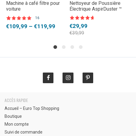
Machine à café filtre pour
Nettoyeur de Poussière
D
voiture
Électrique AspirDuster ™
s
c
16
Note
4,5
Noté
16
5.00
N
6
Le
Le
Plage
€
29,99
L
L
€
109,99
–
€
119,99
€
sur 5
sur 5 basé
s
sur
s
prix
prix
de
p
p
€
39,99
€
notations
n
initial
actuel
prix :
i
a
client
c
était :
est :
€109,99
é
e
€39,99.
€29,99.
à
€
€
€119,99
ACCÈS RAPIDE
Accueil – Euro Top Shopping
Boutique
Mon compte
Suivi de commande