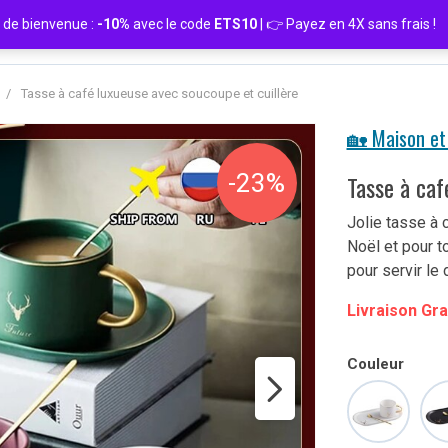
de bienvenue :
-10%
avec le code
ETS10
| 👉 Payez en 4X sans frais
/
Tasse à café luxueuse avec soucoupe et cuillère
🏡 Maison et 
-23%
Tasse à caf
Jolie tasse à 
Noël et pour t
pour servir le 
Livraison Gra
Couleur