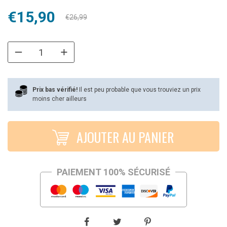
Le
Le
€
15,90
€
26,99
prix
prix
initial
actuel
était :
est :
€26,99.
€15,90.
Prix bas vérifié!
Il est peu probable que vous trouviez un prix
moins cher ailleurs
AJOUTER AU PANIER
PAIEMENT 100% SÉCURISÉ