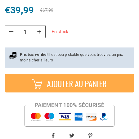
Le
Le
€
39,99
€
67,99
prix
prix
initial
actuel
En stock
était :
est :
€67,99.
€39,99.
Prix bas vérifié!
Il est peu probable que vous trouviez un prix
moins cher ailleurs
AJOUTER AU PANIER
PAIEMENT 100% SÉCURISÉ