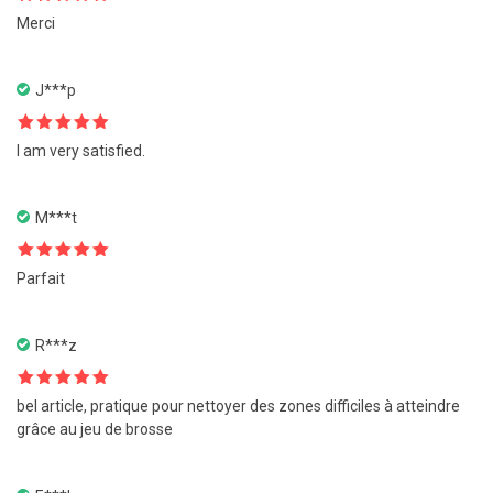
Note
5
sur
Merci
5
J***p
Note
5
sur
I am very satisfied.
5
M***t
Note
5
sur
Parfait
5
R***z
Note
5
sur
bel article, pratique pour nettoyer des zones difficiles à atteindre
5
grâce au jeu de brosse