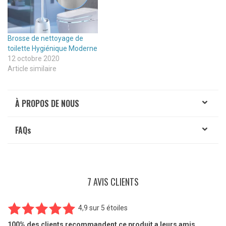
Brosse de nettoyage de
toilette Hygiénique Moderne
12 octobre 2020
Article similaire
À PROPOS DE NOUS
FAQ
s
7 AVIS CLIENTS
4,9
sur
5 étoiles
7
Noté
4.86
100%
des clients recommandent ce produit a leurs amis