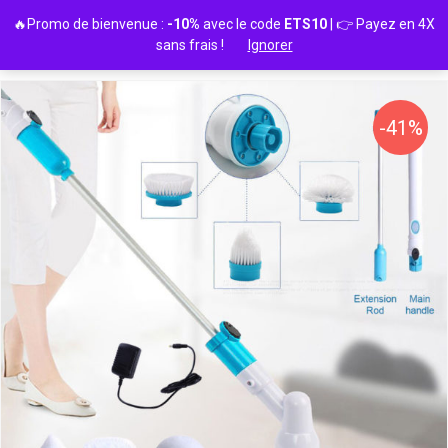
Passer
🔥Promo de bienvenue :
-10%
avec le code
ETS10
| 👉 Payez en 4X
au
sans frais !
Ignorer
contenu
-41%