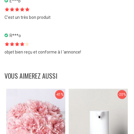
E***b
Note
5
sur
C’est un très bon produit
5
R***o
Note
4
objet bien reçu et conforme à l ‘annonce!
sur 5
VOUS AIMEREZ AUSSI
-41%
-20%