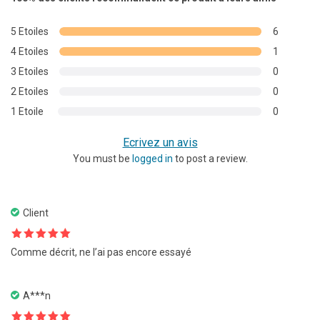
sur 5
basé sur
5 Etoiles
6
notations
4 Etoiles
1
client
3 Etoiles
0
2 Etoiles
0
1 Etoile
0
Ecrivez un avis
You must be
logged in
to post a review.
Client
Note
5
sur
Comme décrit, ne l’ai pas encore essayé
5
A***n