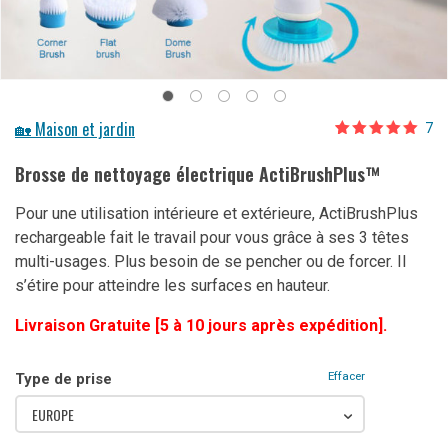
🏡 Maison et jardin
7
Noté
7
4.86
sur 5 basé
Brosse de nettoyage électrique ActiBrushPlus™
sur
notations
client
Pour une utilisation intérieure et extérieure, ActiBrushPlus
rechargeable fait le travail pour vous grâce à ses 3 têtes
multi-usages. Plus besoin de se pencher ou de forcer. Il
s’étire pour atteindre les surfaces en hauteur.
Livraison Gratuite [5 à 10 jours après expédition].
Effacer
Type de prise
EUROPE