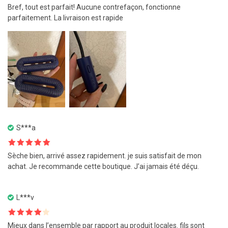
Note
5
sur
Bref, tout est parfait! Aucune contrefaçon, fonctionne
5
parfaitement. La livraison est rapide
S***a
Note
5
sur
Sèche bien, arrivé assez rapidement. je suis satisfait de mon
5
achat. Je recommande cette boutique. J’ai jamais été déçu.
L***v
Note
4
Mieux dans l’ensemble par rapport au produit locales. fils sont