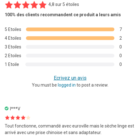
4,8
sur
5 étoiles
9
Noté
4.78
100%
des clients recommandent ce produit a leurs amis
sur 5
basé sur
5 Etoiles
7
notations
4 Etoiles
2
client
3 Etoiles
0
2 Etoiles
0
1 Etoile
0
Ecrivez un avis
You must be
logged in
to post a review.
I***V
Note
4
Tout fonctionne, commandé avec euroville mais le sèche linge est
sur 5
arrivé avec une prise chinoise et sans adaptateur.