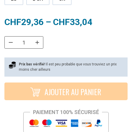
Plage
CHF
29,36
–
CHF
33,04
de
prix :
CHF29,36
à
Prix bas vérifié!
Il est peu probable que vous trouviez un prix
moins cher ailleurs
CHF33,04
AJOUTER AU PANIER
PAIEMENT 100% SÉCURISÉ