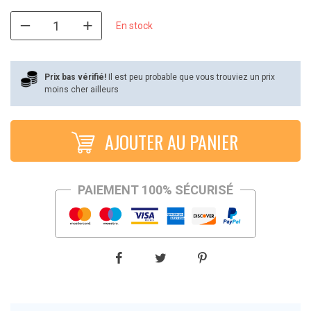
prix
prix
initial
actuel
En stock
était :
est :
€149,99.
€91,90.
Prix bas vérifié!
Il est peu probable que vous trouviez un prix
moins cher ailleurs
AJOUTER AU PANIER
PAIEMENT 100% SÉCURISÉ