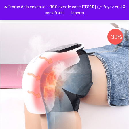
Passer
🔥Promo de bienvenue :
-10%
avec le code
ETS10
| 👉 Payez en 4X
au
sans frais !
Ignorer
contenu
-39%