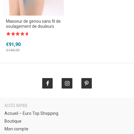
Masseur de genou sans fil de
soulagement de douleurs
Note
4.5
sur 5
Le
Le
€
91,90
prix
prix
€
149,99
initial
actuel
était :
est :
€149,99.
€91,90.
ACCÈS RAPIDE
Accueil – Euro Top Shopping
Boutique
Mon compte