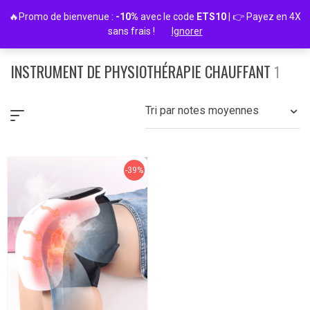
Passer
🔥Promo de bienvenue :
-10%
avec le code
ETS10
| 👉 Payez en 4X
au
sans frais !
Ignorer
contenu
INSTRUMENT DE PHYSIOTHÉRAPIE CHAUFFANT
1
Tri par notes moyennes
-39%