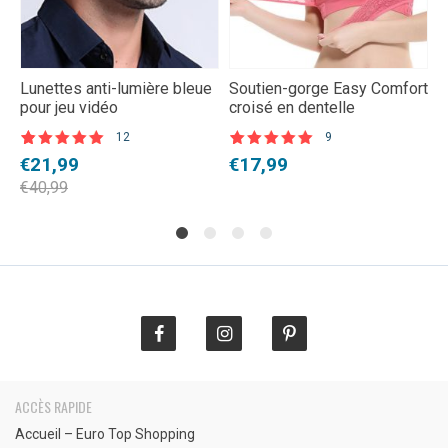
Lunettes anti-lumière bleue
Soutien-gorge Easy Comfort
R
pour jeu vidéo
croisé en dentelle
a
d
12
9
N
Noté
12
4.83
Noté
9
4.89
L
L
Le
Le
€
€
21,99
€
17,99
s
sur 5 basé
sur 5 basé
sur
sur
p
p
prix
prix
€
€
40,99
notations
notations
i
a
initial
actuel
client
client
é
e
était :
est :
€
€
€40,99.
€21,99.
ACCÈS RAPIDE
Accueil – Euro Top Shopping