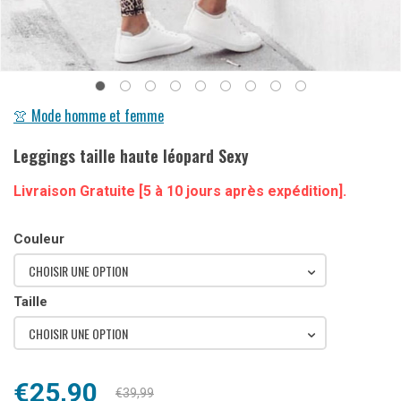
👚 Mode homme et femme
Leggings taille haute léopard Sexy
Livraison Gratuite [5 à 10 jours après expédition].
Couleur
CHOISIR UNE OPTION
Taille
CHOISIR UNE OPTION
Le
Le
€
25,90
€
39,99