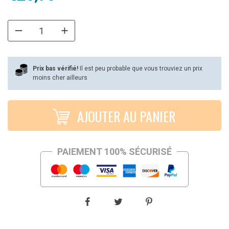
prix
prix
initial
actuel
était :
est :
€39,99.
€25,90.
Prix bas vérifié!
Il est peu probable que vous trouviez un prix
moins cher ailleurs
AJOUTER AU PANIER
PAIEMENT 100% SÉCURISÉ