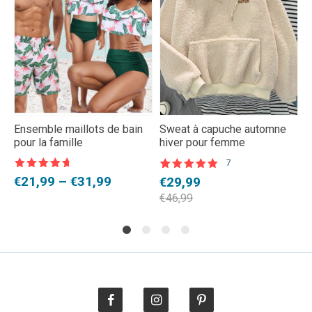
Ensemble maillots de bain
Sweat à capuche automne
S
pour la famille
hiver pour femme
c
7
Note
4,5
Noté
7
5.00
N
9
Plage
€
21,99
–
€
31,99
Le
Le
€
29,99
€
sur 5
sur 5 basé
s
sur
s
de
prix
prix
€
46,99
notations
n
prix :
initial
actuel
client
c
€21,99
était :
est :
à
€46,99.
€29,99.
€31,99