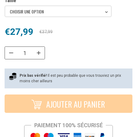
Taille
CHOISIR UNE OPTION
Le
Le
€
27,99
€
37,99
prix
prix
initial
actuel
était :
est :
€37,99.
€27,99.
Prix bas vérifié!
Il est peu probable que vous trouviez un prix
moins cher ailleurs
AJOUTER AU PANIER
PAIEMENT 100% SÉCURISÉ