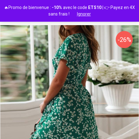
Passer
🔥Promo de bienvenue :
-10%
avec le code
ETS10
| 👉 Payez en 4X
au
sans frais !
Ignorer
contenu
-26%