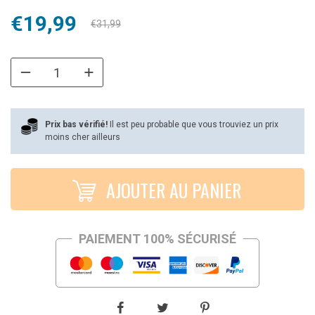
Le
Le
€
19,99
€
31,99
prix
prix
initial
actuel
était :
est :
€31,99.
€19,99.
Prix bas vérifié!
Il est peu probable que vous trouviez un prix
moins cher ailleurs
AJOUTER AU PANIER
PAIEMENT 100% SÉCURISÉ