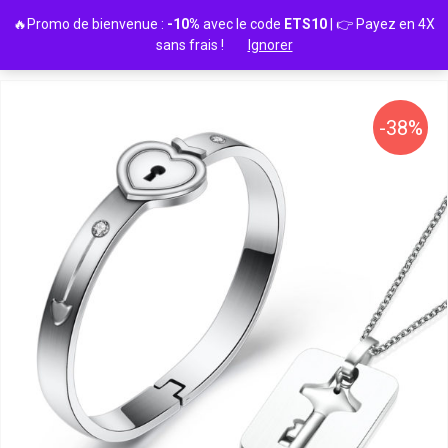
Passer
🔥Promo de bienvenue :
-10%
avec le code
ETS10
| 👉 Payez en 4X
au
sans frais !
Ignorer
contenu
-38%