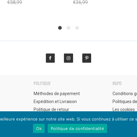
prix
prix
prix
prix
€
58,99
€
36,99
initial
actuel
initial
actuel
était :
est :
était :
est :
€58,99.
€37,99.
€36,99.
€14,99.
POLITIQUE
RGPD
Méthodes de payement
Conditions g
Expédition et Livraison
Politiques de
Politique de retour
Les cookies
eilleure expérience sur notre site web. Si vous continuez à utiliser ce
Ok
Politique de confidentialité
© 2020 eurotopshopping.com. Tout droit reservé