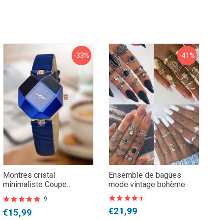
-33%
-41%
Montres cristal
Ensemble de bagues
M
minimaliste Coupe
mode vintage bohème
D
géométrique Bracelet en
G
9
cuir
Note
4,5
N
Noté
9
4.67
Le
Le
L
L
€
21,99
€
Le
Le
€
15,99
sur 5
s
sur 5 basé
sur