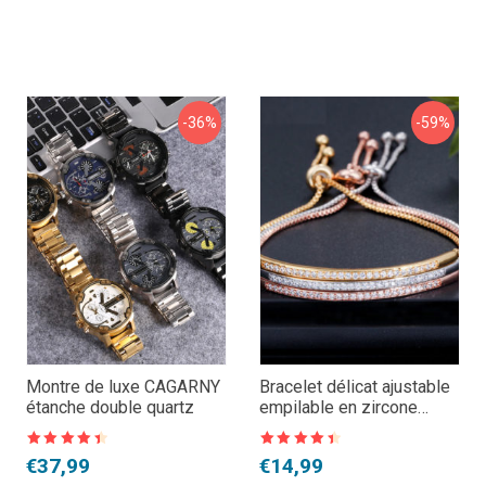
-36%
-59%
Montre de luxe CAGARNY
Bracelet délicat ajustable
étanche double quartz
empilable en zircone
cubique, Bracelet doré
brillant captivant à
Note
4,5
Note
4,5
Le
Le
Le
Le
€
37,99
€
14,99
sur 5
sur 5
glissière