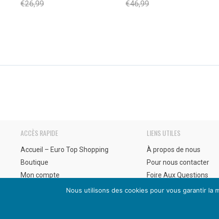
prix
prix
prix
prix
€
26,99
€
46,99
initial
actuel
initial
actuel
était :
est :
était :
est :
€26,99.
€14,99.
€46,99.
€25,40.
ACCÈS RAPIDE
LIENS UTILES
Accueil – Euro Top Shopping
À propos de nous
Boutique
Pour nous contacter
Mon compte
Foire Aux Questions
Suivi de commande
Blog – Infos & conseils
Nous utilisons des cookies pour vous garantir la m