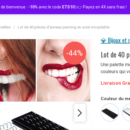
de bienvenue :
-10%
avec le code
ETS10
| 👉 Payez en 4X sans frais
reilles
/
Lot de 40 pièces d’anneau piercing en acier inoxydable
💎 Bijoux et
-44%
Lot de 40 p
Une palette mu
couleurs qui vo
Livraison Gra
Couleur du mé