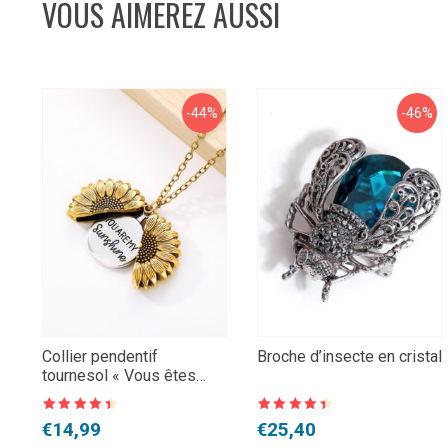
VOUS AIMEREZ AUSSI
-44%
-46%
Collier pendentif
Broche d’insecte en cristal
tournesol « Vous êtes
mon soleil »
Note
4,5
Note
4,5
Le
Le
Le
Le
€
14,99
€
25,40
sur 5
sur 5