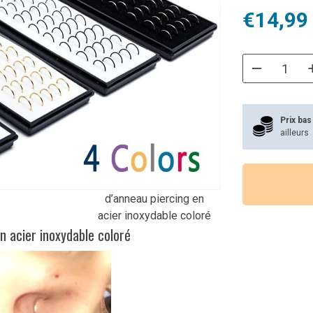
Le
Le
€
14,99
prix
prix
initial
actuel
était :
est :
€26,99.
€14,99.
Prix bas
ailleurs
Lot de 40 pièces
d’anneau piercing en
acier inoxydable coloré
n acier inoxydable coloré