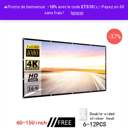
Passer
🔥Promo de bienvenue :
-10%
avec le code
ETS10
| 👉 Payez en 4X
au
sans frais !
Ignorer
contenu
-37%