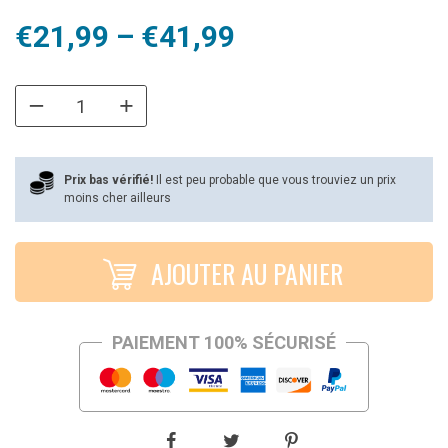
Plage
€
21,99
–
€
41,99
de
prix :
€21,99
à
Prix bas vérifié!
Il est peu probable que vous trouviez un prix
moins cher ailleurs
€41,99
AJOUTER AU PANIER
PAIEMENT 100% SÉCURISÉ