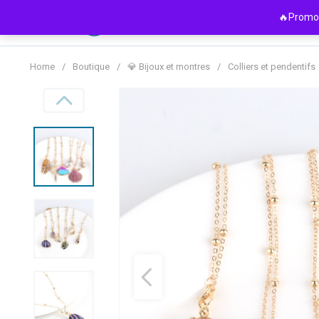
Passer
🔥Promo 
au
contenu
Home
/
Boutique
/
💎 Bijoux et montres
/
Colliers et pendentifs