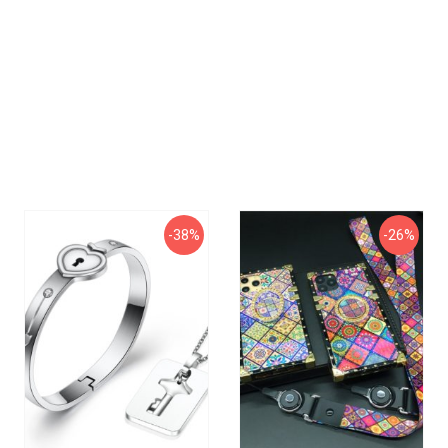
-38%
-26%