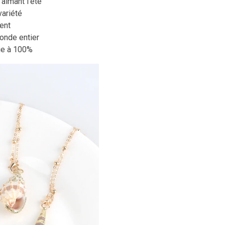
 aimant l’été
variété
ent
onde entier
ie à 100%