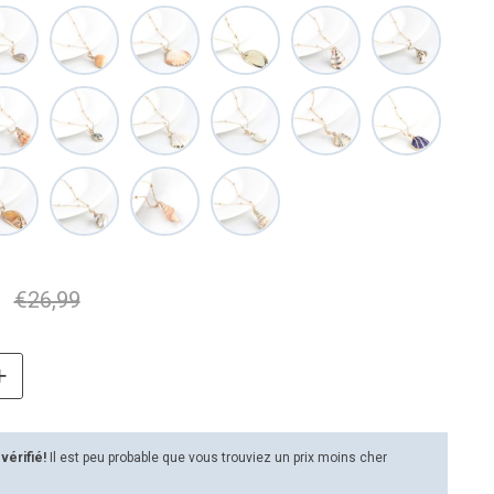
€
26,99
 vérifié!
Il est peu probable que vous trouviez un prix moins cher