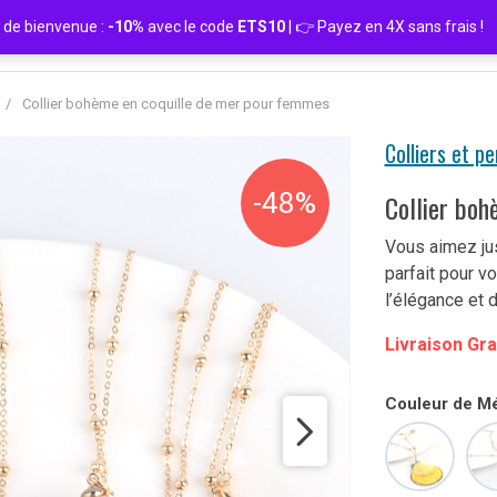
de bienvenue :
-10%
avec le code
ETS10
| 👉 Payez en 4X sans frais
/
Collier bohème en coquille de mer pour femmes
Colliers et p
-48%
Collier boh
Vous aimez just
parfait pour v
l’élégance et d
Livraison Gra
Couleur de Mé