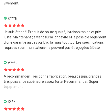
vivement.
K***h
Note
5
sur
Je suis étonné! Produit de haute qualité, livraison rapide et prix
5
juste. Maintenant ça vient sur la longévité et le possible règlement
d’une garantie au cas où. D’ici là mais tout top! Les spécifications
requises «communication» ne peuvent pas être jugées à Dato!
A***a
Note
5
sur
A recommander! Très bonne fabrication, beau design, grandes
5
tire, puissance supérieure assez forte. Recommander, Super
équipement
K***.