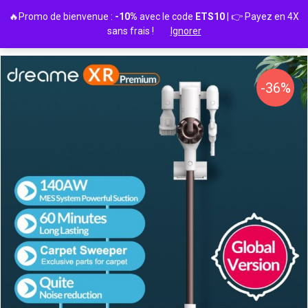
Passer
🔥Promo de bienvenue :
-10%
avec le code
ETS10
| 👉 Payez en 4X
au
sans frais !
Ignorer
contenu
-36%