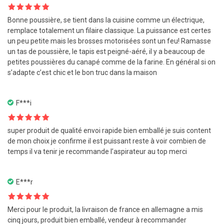
Note
5
sur
Bonne poussière, se tient dans la cuisine comme un électrique,
5
remplace totalement un filaire classique. La puissance est certes
un peu petite mais les brosses motorisées sont un feu! Ramasse
un tas de poussière, le tapis est peigné-aéré, il y a beaucoup de
petites poussières du canapé comme de la farine. En général si on
s’adapte c’est chic et le bon truc dans la maison
F***i
Note
5
sur
super produit de qualité envoi rapide bien emballé je suis content
5
de mon choix je confirme il est puissant reste à voir combien de
temps il va tenir je recommande l’aspirateur au top merci
E***r
Note
5
sur
Merci pour le produit, la livraison de france en allemagne a mis
5
cinq jours, produit bien emballé, vendeur à recommander