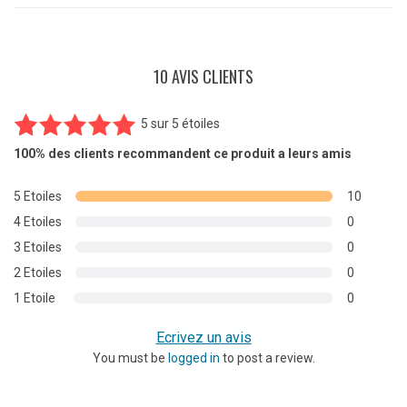
10 AVIS CLIENTS
5
sur
5 étoiles
10
Noté
5.00
100%
des clients recommandent ce produit a leurs amis
sur 5
basé sur
5 Etoiles
10
notations
4 Etoiles
0
client
3 Etoiles
0
2 Etoiles
0
1 Etoile
0
Ecrivez un avis
You must be
logged in
to post a review.