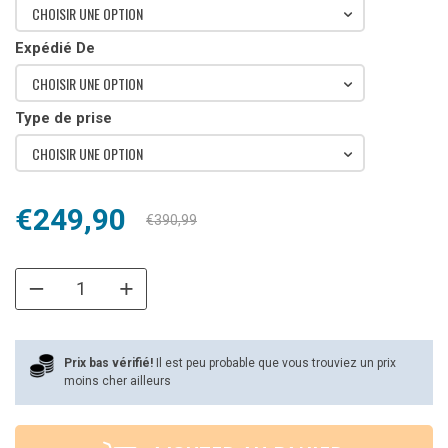
CHOISIR UNE OPTION
Expédié De
CHOISIR UNE OPTION
Type de prise
CHOISIR UNE OPTION
Le
Le
€
249,90
€
390,99
prix
prix
initial
actuel
était :
est :
€390,99.
€249,90.
Prix bas vérifié!
Il est peu probable que vous trouviez un prix
moins cher ailleurs