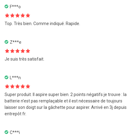
F***o
Note
5
sur
Top. Très bien. Comme indiqué. Rapide.
5
Z***e
Note
5
sur
Je suis très satisfait.
5
L***n
Note
5
sur
Super produit. Il aspire super bien. 2 points négatifs je trouve : la
5
batterie n’est pas remplaçable et il est nécessaire de toujours
laisser son doigt sur la gâchette pour aspirer. Arrivé en 3j depuis
entrepôt fr.
C***i