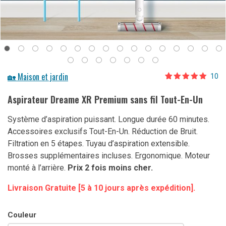
🏡 Maison et jardin
10
Noté
10
5.00
sur 5 basé
Aspirateur Dreame XR Premium sans fil Tout-En-Un
sur
notations
client
Système d’aspiration puissant. Longue durée 60 minutes.
Accessoires exclusifs Tout-En-Un. Réduction de Bruit.
Filtration en 5 étapes. Tuyau d’aspiration extensible.
Brosses supplémentaires incluses. Ergonomique. Moteur
monté à l’arrière.
Prix 2 fois moins cher.
Livraison Gratuite [5 à 10 jours après expédition].
Couleur