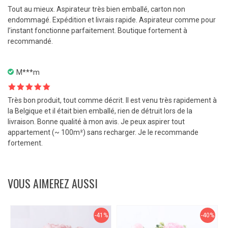
Note
5
sur
Tout au mieux. Aspirateur très bien emballé, carton non
5
endommagé. Expédition et livrais rapide. Aspirateur comme pour
l’instant fonctionne parfaitement. Boutique fortement à
recommandé.
M***m
Note
5
sur
Très bon produit, tout comme décrit. Il est venu très rapidement à
5
la Belgique et il était bien emballé, rien de détruit lors de la
livraison. Bonne qualité à mon avis. Je peux aspirer tout
appartement (~ 100m²) sans recharger. Je le recommande
fortement.
VOUS AIMEREZ AUSSI
-41%
-40%