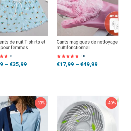
nts de nuit T-shirts et
Gants magiques de nettoyage
s pour femmes
multifonctionnel
8
10
8
Noté
10
4.80
e
Plage
99
–
€
35,99
€
17,99
–
€
49,99
basé
sur 5 basé
sur
de
s
notations
client
prix :
99
€17,99
à
99
€49,99
-33%
-40%