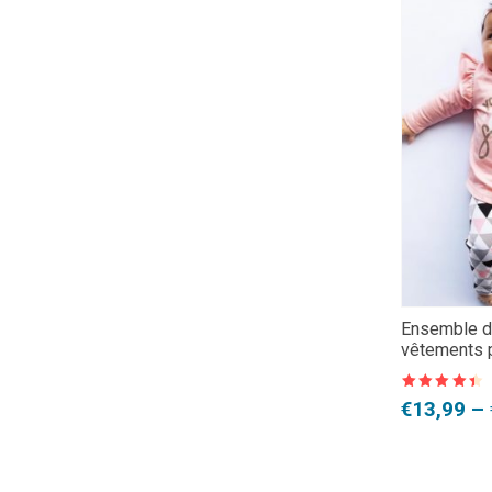
Ensemble d
vêtements 
Note
4.5
Plage
€
13,99
–
sur 5
de
prix :
€13,99