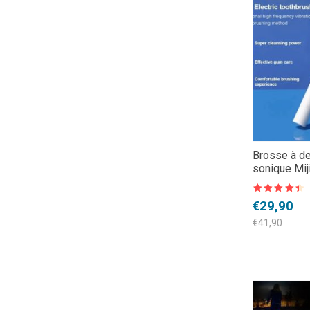
Brosse à de
sonique Mij
Note
4.5
Le
Le
€
29,90
sur 5
prix
prix
€
41,90
initial
actuel
était :
est :
€41,90.
€29,90.