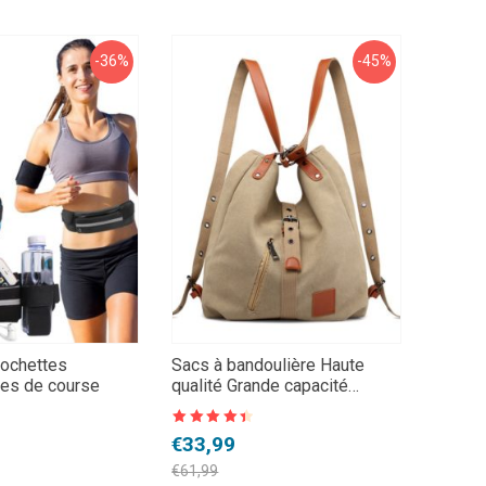
€37,99.
€27,99.
€37,9
€19,9
-36%
-45%
pochettes
Sacs à bandoulière Haute
es de course
qualité Grande capacité
Multifonction
Note
4.5
Le
Le
€
33,99
sur 5
prix
prix
€
61,99