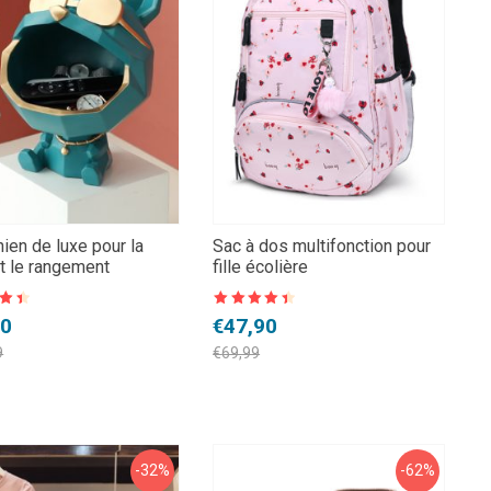
hien de luxe pour la
Sac à dos multifonction pour
t le rangement
fille écolière
Note
4.5
Le
Le
90
€
47,90
sur 5
prix
prix
9
€
69,99
l
initial
actuel
:
était :
est :
99.
0.
€69,99.
€47,90.
-32%
-62%