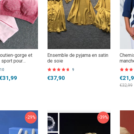
outien-gorge et
Ensemble de pyjama en satin
Chemis
 sport pour
de soie
manch
10
9
Noté
9
4.78
Noté
10
4.7
Le
Le
€
31,99
€
37,90
€
21,
sur 5 basé
sur 5 
sur
sur
prix
prix
notations
notation
€
32,99
client
client
initial
actue
était 
est :
€32,9
€21,9
-29%
-39%