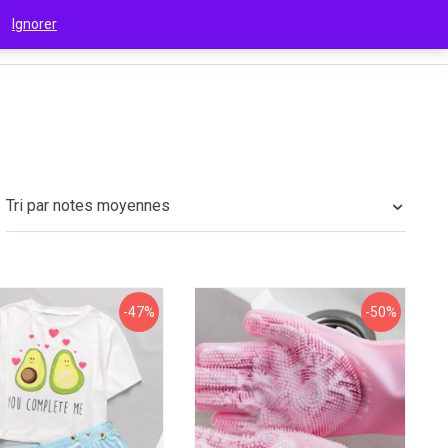
 !
Ignorer
€
(EUR)
Tri par notes moyennes
-47%
-50%