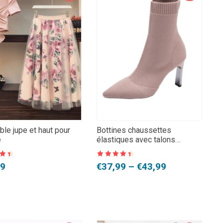
le jupe et haut pour
Bottines chaussettes
e
élastiques avec talons
aiguilles
Note
4.5
Plage
99
€
37,99
–
€
43,99
sur 5
de
l
prix :
:
€37,99
9.
9.
à
€43,99