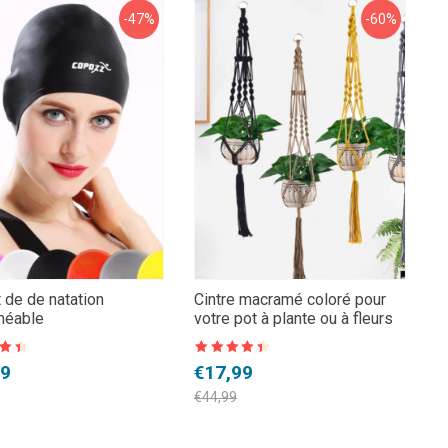
-47%
-60%
 de de natation
Cintre macramé coloré pour
méable
votre pot à plante ou à fleurs
Note
4.5
Le
Le
99
€
17,99
sur 5
prix
prix
€
44,99
l
initial
actuel
:
était :
est :