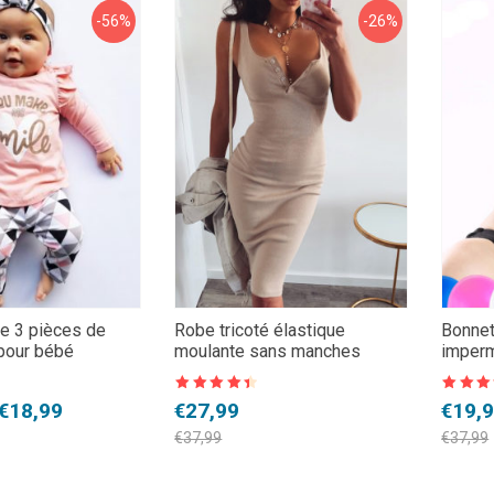
-56%
-26%
e 3 pièces de
Robe tricoté élastique
Bonnet
pour bébé
moulante sans manches
imper
Note
4.5
Note
4.5
Le
Le
Le
Le
€
18,99
€
27,99
€
19,
sur 5
sur 5
prix
prix
prix
prix
€
37,99
€
37,99
initial
actuel
initial
actue
était :
est :
était 
est :