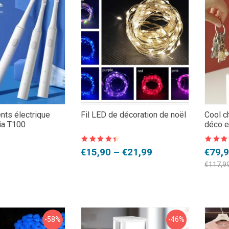
nts électrique
Fil LED de décoration de noël
Cool c
ia T100
déco e
Note
4.5
Note
4.5
Plage
Le
Le
€
15,90
–
€
21,99
€
79,
sur 5
sur 5
de
prix
prix
€
117,9
prix :
initial
actue
€15,90
était 
est :
à
€117,
€79,9
€21,99
-58%
-46%