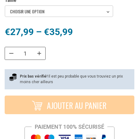
Taille
CHOISIR UNE OPTION
Plage
€
27,99
–
€
35,99
de
prix :
€27,99
à
Prix bas vérifié!
Il est peu probable que vous trouviez un prix
moins cher ailleurs
€35,99
AJOUTER AU PANIER
PAIEMENT 100% SÉCURISÉ