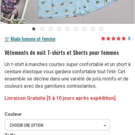
👚 Mode homme et femme
8
Noté
8
4.88
sur 5 basé
Vêtements de nuit T-shirts et Shorts pour femmes
sur
notations
client
Un t-shirt à manches courtes super confortable et un short à
ceinture élastique vous gardera confortable tout l’été. Cet
ensemble se décline dans une variété de jolis motifs et de
couleurs avec des garnitures contrastantes.
Livraison Gratuite [5 à 10 jours après expédition].
Couleur
CHOISIR UNE OPTION