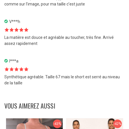
5
comme sur l’image, pour ma taille c’est juste
V***h
Note
5
sur
La matière est douce et agréable au toucher, très fine. Arrivé
5
assez rapidement
I***a
Note
5
sur
Synthétique agréable. Taille 67 mais le short est serré au niveau
5
de la taille
VOUS AIMEREZ AUSSI
-43%
-42%