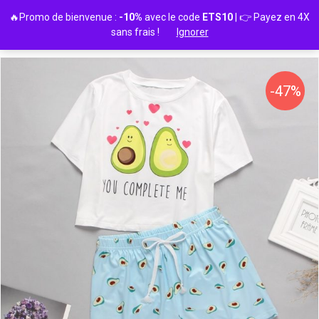
Passer
🔥Promo de bienvenue :
-10%
avec le code
ETS10
| 👉 Payez en 4X
au
sans frais !
Ignorer
contenu
-47%