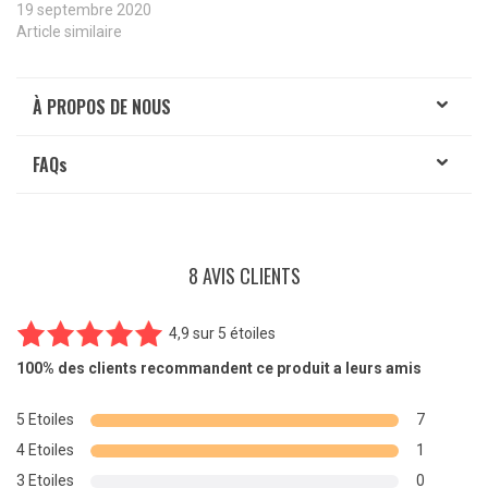
19 septembre 2020
Article similaire
À PROPOS DE NOUS
FAQ
s
8 AVIS CLIENTS
4,9
sur
5 étoiles
8
Noté
4.88
100%
des clients recommandent ce produit a leurs amis
sur 5
basé sur
5 Etoiles
7
notations
4 Etoiles
1
client
3 Etoiles
0