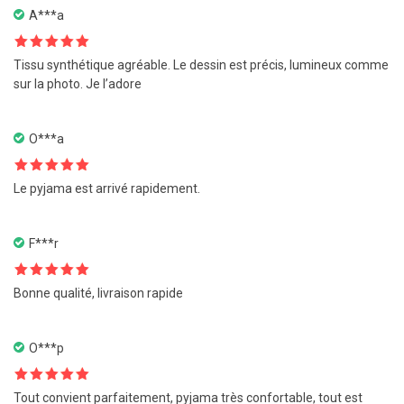
A***a
Note
5
sur
Tissu synthétique agréable. Le dessin est précis, lumineux comme
5
sur la photo. Je l’adore
O***a
Note
5
sur
Le pyjama est arrivé rapidement.
5
F***r
Note
5
sur
Bonne qualité, livraison rapide
5
О***р
Note
5
sur
Tout convient parfaitement, pyjama très confortable, tout est