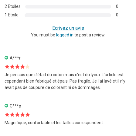
2 Etoiles
0
1 Etoile
0
Ecrivez un avis
You must be
logged in
to post a review.
A***r
Note
4
Je pensais que c’était du coton mais c’est du lycra. L’article est
sur 5
cependant bien fabriqué et épais. Pas fragile. Je l’ai lavé et il n’y
avait pas de coupure de colorant ni de dommages.
C***p
Note
5
sur
Magnifique, confortable et les tailles correspondent.
5