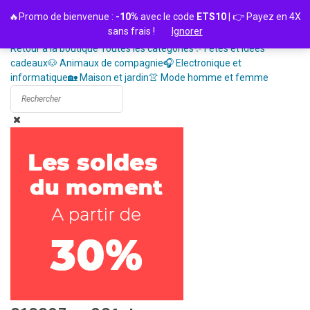
Passer
🔥Promo de bienvenue :
-10%
avec le code
ETS10
| 👉 Payez en 4X
au
sans frais !
Ignorer
contenu
Retour à la boutique
Toutes les catégories
✨ Fêtes et idées
cadeaux
🐶 Animaux de compagnie
🎧 Electronique et
informatique
🏡 Maison et jardin
👚 Mode homme et femme