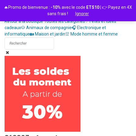
Passer
🔥Promo de bienvenue :
-10%
avec le code
ETS10
| 👉 Payez en 4X
au
sans frais !
Ignorer
contenu
Retour à la boutique
Toutes les catégories
✨ Fêtes et idées
cadeaux
🐶 Animaux de compagnie
🎧 Electronique et
informatique
🏡 Maison et jardin
👚 Mode homme et femme