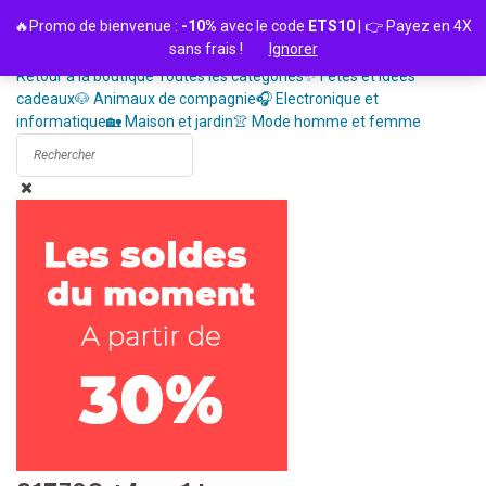
Passer
🔥Promo de bienvenue :
-10%
avec le code
ETS10
| 👉 Payez en 4X
au
sans frais !
Ignorer
contenu
Retour à la boutique
Toutes les catégories
✨ Fêtes et idées
cadeaux
🐶 Animaux de compagnie
🎧 Electronique et
informatique
🏡 Maison et jardin
👚 Mode homme et femme