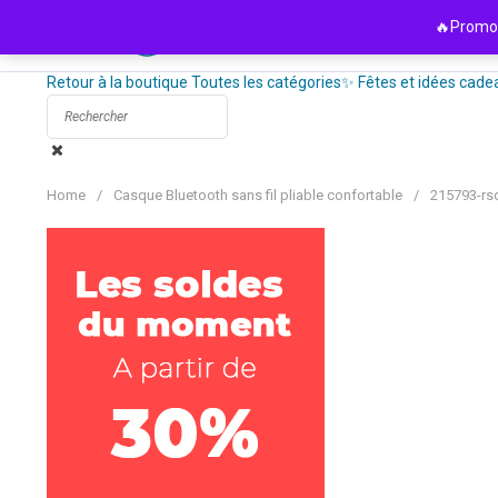
Passer
🔥Promo 
au
contenu
Retour à la boutique
Toutes les catégories
✨ Fêtes et idées cade
Home
/
Casque Bluetooth sans fil pliable confortable
/
215793-rs