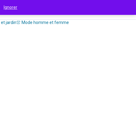
 !
Ignorer
et jardin
👚 Mode homme et femme