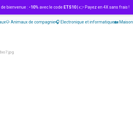
de bienvenue :
-10%
avec le code
ETS10
| 👉 Payez en 4X sans frais
aux
🐶 Animaux de compagnie
🎧 Electronique et informatique
🏡 Maison 
dxo7.jpg