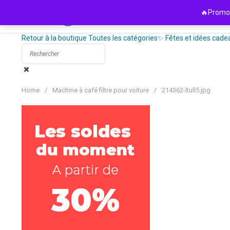
Passer
🔥Promo 
au
contenu
Retour à la boutique
Toutes les catégories
✨ Fêtes et idées cade
Home
/
Machine à café filtre pour voiture
/
214362-ltull5.jpg