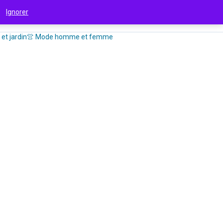
 !
Ignorer
et jardin
👚 Mode homme et femme