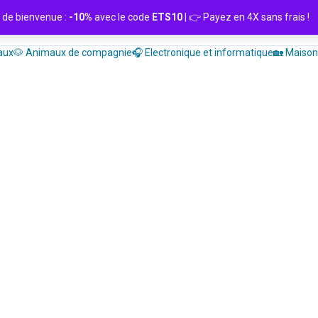
de bienvenue :
-10%
avec le code
ETS10
| 👉 Payez en 4X sans frais
aux
🐶 Animaux de compagnie
🎧 Electronique et informatique
🏡 Maison 