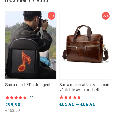
-39%
-27%
Sac à dos LED intelligent
Sac à mains affaires en cuir
B
véritable avec pochette
r
d’ordinateur
16
Note
4,5
N
Noté
16
5.00
Plage
L
L
Le
Le
€
65,90
–
€
69,90
€
€
99,90
sur 5
s
sur 5 basé
sur
de
p
p
prix
prix
€
€
163,99
notations
prix :
i
a
initial
actuel
client