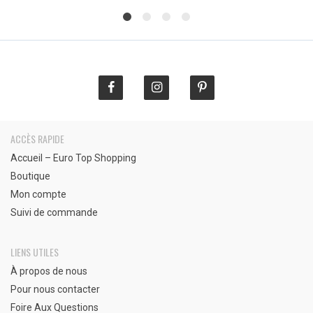
€65,90
é
e
était :
est :
à
€
€
€163,99.
€99,90.
€69,90
ACCÈS RAPIDE
Accueil – Euro Top Shopping
Boutique
Mon compte
Suivi de commande
LIENS UTILES
À propos de nous
Pour nous contacter
Foire Aux Questions