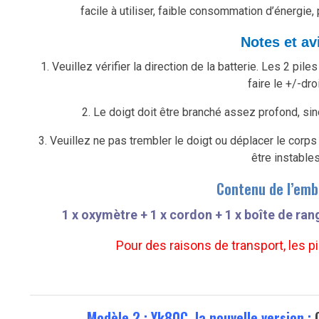
facile à utiliser, faible consommation d’énergie, p
Notes et av
1. Veuillez vérifier la direction de la batterie. Les 2 pil
faire le +/-droi
2. Le doigt doit être branché assez profond, si
3. Veuillez ne pas trembler le doigt ou déplacer le cor
être instables
Contenu de l’emb
1 x oxymètre +
1 x cordon +
1 x boîte de ra
Pour des raisons de transport, les p
Modèle 2 : Yk80C, la nouvelle version :