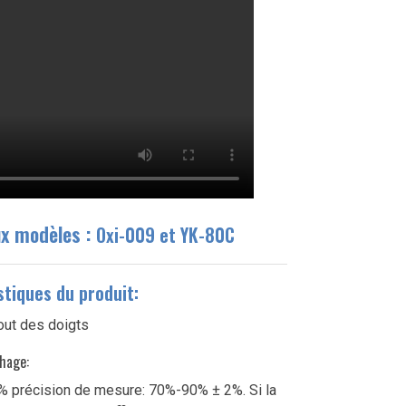
x modèles :
Oxi-009 et YK-80C
stiques du produit:
chage:
 précision de mesure: 70%-90% ± 2%. Si la