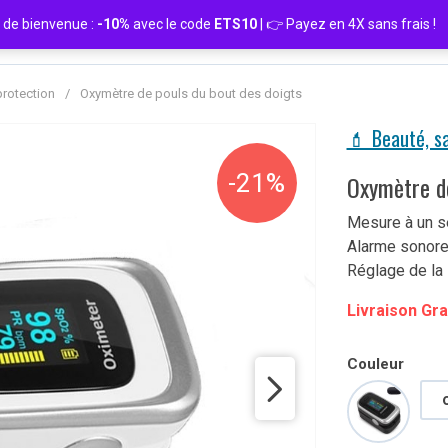
de bienvenue :
-10%
avec le code
ETS10
| 👉 Payez en 4X sans frais
protection
/
Oxymètre de pouls du bout des doigts
💄 Beauté, sa
-21%
Oxymètre de
Mesure à un se
Alarme sonore 
Réglage de la 
Livraison Gra
Couleur