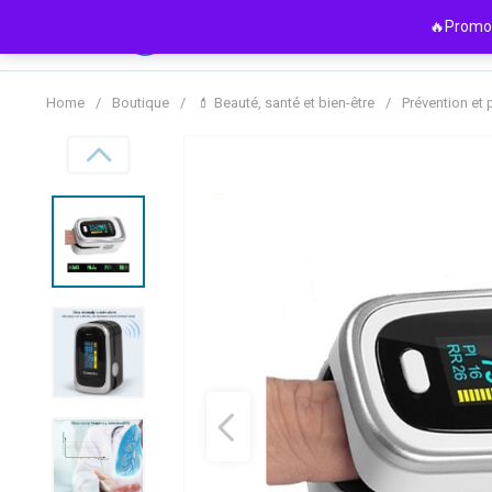
Passer
🔥Promo 
au
contenu
Home
/
Boutique
/
💄 Beauté, santé et bien-être
/
Prévention et 